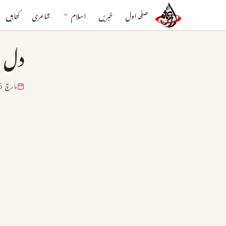
صفحہ اول
خبریں
اسلام
شاعری
کتابیں
دل م
مارچ 15, 2024