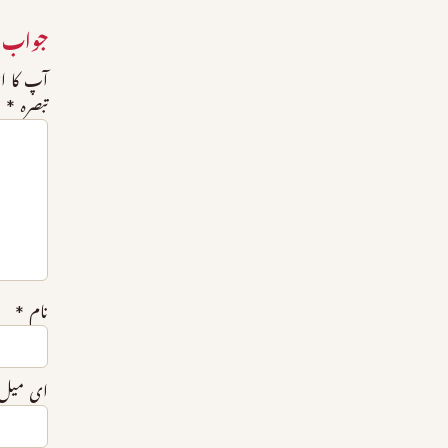
جواب 
آپ کا ای
تبصرہ
*
نام
*
ای میل