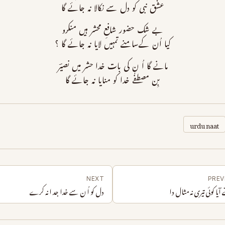
عشق نبی کو دل سے نکالا نہ جائے گا
بے شک حضور شافعِ محشر ہیں منکرو
کیا اُن کےسامنے تمہیں لایا نہ جائے گا ؟
مانے گا اُ ن کی بات خدا حشر میں نصیؔر
بِن مصطفٰے خدا کو منایا نہ جائے گا
urdu naat
NEXT
PREV
آیا کوئی تیری نہ مثال دا
دل کو اُ ن سے خدا جد ا نہ کرے