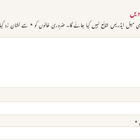
دیں
 میل ایڈریس شائع نہیں کیا جائے گا۔
ضروری خانوں کو
*
سے نشان زد کیا 
*