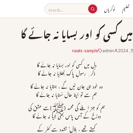
تعلیم
نوکریاں
یں کسی کو اور بسایا نہ جائے گا
naats-sample
admin
دل میں کسی کو اور بسایا نہ جائے گا
ذکر ِ رسولِ پاک بُھلایا نہ جائے گا
وہ خود ہی جان لیں گے ، جتایا نہ جائے گا
ہم سے تو اپنا حال سُنایا نہ جائے گا
ہم کو جز ا ملے گی محمد (ﷺ)سے عشق کی
دوزخ کے آس پاس بھی لایا نہ جائے گا
کہتے تھے ، بلال ؓ تشدد سے کفر کے