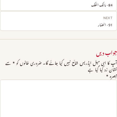
84- مالک الملک
NEXT
91- الضار
جواب دیں
آپ کا ای میل ایڈریس شائع نہیں کیا جائے گا۔
ضروری خانوں کو
*
سے
نشان زد کیا گیا ہے
تبصرہ
*