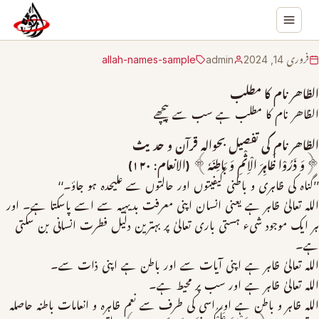
فروری 14, 2024
admin
allah-names-sample
الظاھر نام کا مطلب
الظاھر نام کا مطلب ہے سب سے پیچھے
الظاھر نام کی تفصیل بحوالہ قرآن و حدیث
﴿وَ ذَرُوْا ظَاہِرَ الْاِثْمِ وَ بَاطِنَہٗ﴾ (الانعام: ۱۲۰)
’’گناہ کی ظاہری و باطنی کیفیتوں اور حالتوں سے علیحدہ ہو جاؤ۔‘‘
اللہ تعالیٰ ظاہر ہے یعنی انسان اپنی معرفت بدیہیہ سے اسے پاسکتا ہے۔ اور
ہر ایک موجود شیء ہستی باری تعالیٰ پر بہترین دلیل فطرت انسانی بن سکتی
ہے۔
اللہ تعالیٰ ظاہر ہے اپنی آیات سے اور باطن ہے اپنی ذات سے۔
اللہ تعالیٰ ظاہر ہے اور سب پر محیط ہے۔
اللہ ظاہر و باطن ہے اور اسی کی طرف سے نعم ظاہرہ و انعامات باطنہ حاصلہ