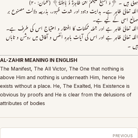
ہوتی ہیں ۔ ﴿وَ اَسْبَغَ عَلَیْکُمْ نِعَمَہٗ ظَاہِرَۃً وَّ بَاطِنَۃً﴾ (لقمان: ۲۰)
اللہ تعالیٰ ظاہر ہے۔ ہدایت وجود اور شدت ظہور، بذریعہ دلالت مصنوع بر
صانع اسی کے لیے ہے۔
اللہ تعالیٰ ظاہر ہے اور جملہ ممکنات کا افتقار و احتیاج اس کی طرف ہے۔
اللہ تعالیٰ ظاہر ہے اور اس کی آیات باہرہ انفس و آفاق میں روشن و تاباں
ہیں ۔
AL-ZAHIR MEANING IN ENGLISH
The Manifest, The All Victor, The One that nothing is
above Him and nothing is underneath Him, hence He
exists without a place. He, The Exalted, His Existence is
obvious by proofs and He is clear from the delusions of
attributes of bodies
PREVIOUS