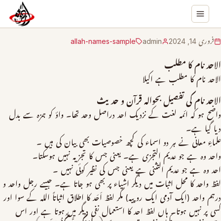
فروری 14, 2024
admin
allah-names-sample
الاحد نام کا مطلب
الاحد نام کا مطلب ہے اکیلا
الاحد نام کی تفصیل بحوالہ قرآن و حدیث
واضح ہو کہ ائمہ لغت کے نزدیک احد دراصل وحد تھا۔ واؤ کو ہمزہ سے بدل
دیا گیا ہے۔
علماءِ معانی نے ہر دو اسماء کی کچھ خصوصیات بھی بیان کی ہیں ۔
واحد وہ ہے جو عدیم التجزی ہے۔ یعنی جس کا تجزیہ نہیں ہوسکتا۔
احد وہ ہے جو عدیم التثنی ہے یعنی جس کی نظیر کوئی نہیں ۔
لفظ واحد کا محل اثبات میں دیگر اشیاء پر بھی ہو جاتا ہے۔ جیسے رجل واحد و
درہم واحد (ایک آدمی ایک روپیہ) مگر لفظ اَحَد کا اطلاق اثباتاً اللہ کے سوا اور
کسی پر نہیں ہوتا۔ ہاں لفظ احد کا استعمال نفی دیگر میں ہوتا ہے اور اس