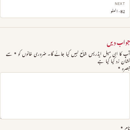
NEXT
82- العفو
جواب دیں
آپ کا ای میل ایڈریس شائع نہیں کیا جائے گا۔
ضروری خانوں کو
*
سے
نشان زد کیا گیا ہے
تبصرہ
*
نام
*