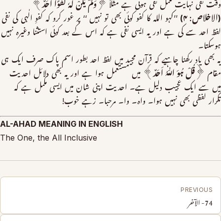
وقت نفی نہایت مکمل نفی ہوتی ہے مثلاً
﴿وَلَمْ یَکُنْ لَّہٗ کُفُوًا اَحَدٌ﴾
(الاخلاص: ۴)
’’کہو اللہ کا کفو کوئی بھی تو نہیں ‘‘ پر غور کرو کہ کفوِ الٰہی کی نفی
لفظ احد سے کی ہے اور یہ ایسی نفی ہے کہ اس کے بعد کوئی استثنا وغیرہ نہیں
ہوسکتا۔
یہ بھی یاد رکھنا چاہیے کہ قرآن مجید میں لفظ احد بطور اسم پاک صرف ایک ہی
مقام
﴿قُلْ ہُوَ اللّٰہُ اَحَدٌ﴾
میں مستعمل ہوا ہے اور یہ بھی دلائل احدیت
میں سے ایک عجیب دلیل ہے۔ احدیت اپنی شان میں ایسی مکمل ہے کہ
تکرار لفظی بھی نہیں ہوا۔ واہ۔ وا۔ مرحبا۔ زہے خوب!
AL-AHAD MEANING IN ENGLISH
The One, the All Inclusive
PREVIOUS
74- الآخر