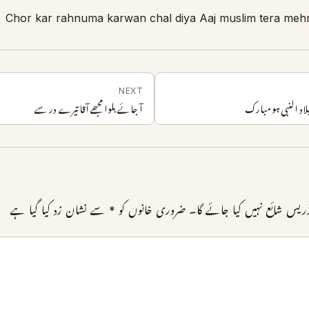
Chor kar rahnuma karwan chal diya Aaj muslim tera meh
NEXT
یلاد النبی ہو مبارک
آ جائے بلوا مجھے آقا تیرے در سے
یس شائع نہیں کیا جائے گا۔
ضروری خانوں کو
*
سے نشان زد کیا گیا ہے