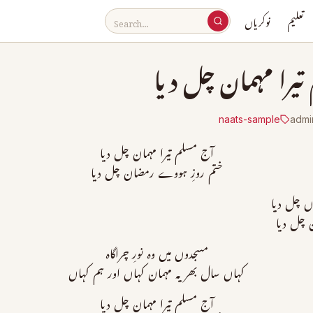
تعلیم
نوکریاں
یرا مہمان چل دیا
naats-sample
admi
آج مسلم تیرا مہمان چل دیا
ختم روزِ ہووے رمضان چل دیا
اں چل دیا
ن چل دیا
مسجدوں میں وہ نورِ چراگاہ
کہاں سال بھر یہ مہمان کہاں اور ہم کہاں
آج مسلم تیرا مہمان چل دیا