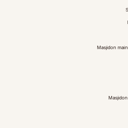
S
Masjidon mai
Masjidon