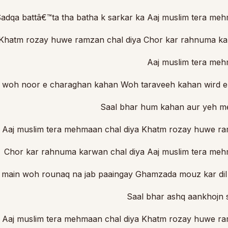
adqa battâ€™ta tha batha k sarkar ka Aaj muslim tera meh
Khatm rozay huwe ramzan chal diya Chor kar rahnuma ka
Aaj muslim tera meh
n woh noor e charaghan kahan Woh taraveeh kahan wird e
Saal bhar hum kahan aur yeh 
Aaj muslim tera mehmaan chal diya Khatm rozay huwe ra
Chor kar rahnuma karwan chal diya Aaj muslim tera meh
 main woh rounaq na jab paaingay Ghamzada mouz kar dil 
Saal bhar ashq aankhojn 
Aaj muslim tera mehmaan chal diya Khatm rozay huwe ra