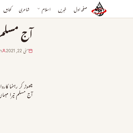
صفحہ اول
خبریں
اسلام
شاعری
کتابیں
آج مسلم ت
مئی 22, 2021
n
چھوڑ کر رہنما کارو
آج مسلم تیرا مہما