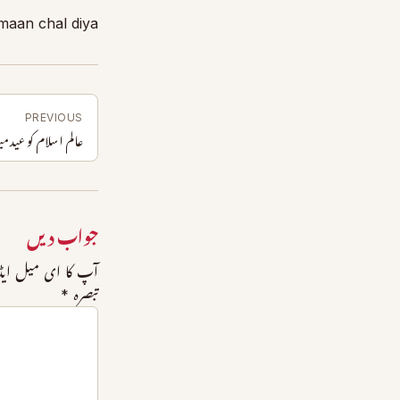
maan chal diya
PREVIOUS
عالم اسلام کو عید م
جواب دیں
آپ کا ای میل ایڈر
تبصرہ
*