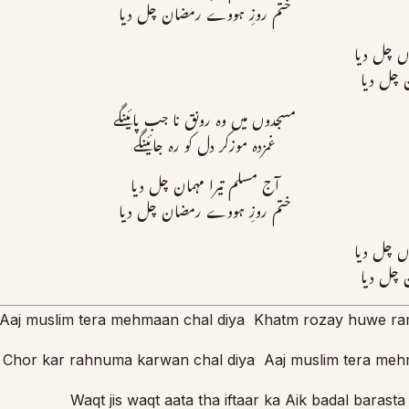
ختم روزِ ہووے رمضان چل دیا
اں چل دیا
ن چل دیا
مسجدوں میں وہ رونق نا جب پائینگے
غمزدہ موزکر دل کو رہ جائینگے
آج مسلم تیرا مہمان چل دیا
ختم روزِ ہووے رمضان چل دیا
اں چل دیا
ن چل دیا
Aaj muslim tera mehmaan chal diya Khatm rozay huwe ra
Chor kar rahnuma karwan chal diya Aaj muslim tera meh
Waqt jis waqt aata tha iftaar ka Aik badal barast