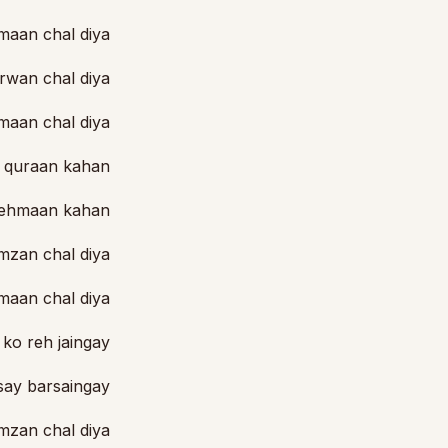
maan chal diya
rwan chal diya
maan chal diya
 quraan kahan
mehmaan kahan
mzan chal diya
maan chal diya
ko reh jaingay
say barsaingay
mzan chal diya