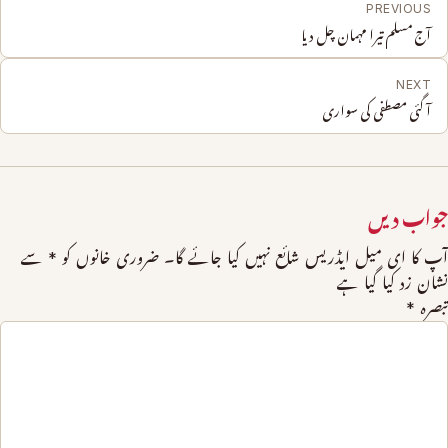
PREVIOUS
آج مسلم تیرا مہمان چل دیا
NEXT
آ گئی مصطفی کی سواری
جواب دیں
آپ کا ای میل ایڈریس شائع نہیں کیا جائے گا۔
ضروری خانوں کو
*
سے
نشان زد کیا گیا ہے
تبصرہ
*