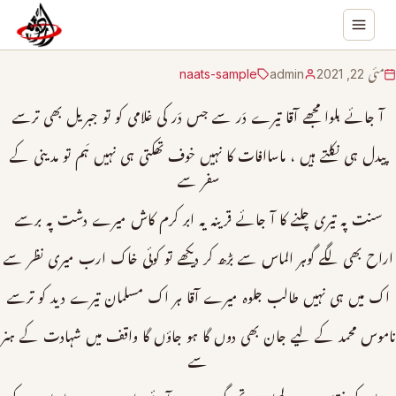
مئی 22, 2021
admin
naats-sample
آ جائے بلوا مجھے آقا تیرے دَر سے جس دَر کی غلامی کو تو جبریل بھی ترسے
پیدل ہی نکلتے ہیں ، ماساافات کا نہیں خوف تھکتی ہی نہیں ہَم تو مدینی كے
سفر سے
سنت پہ تیری چلنے کا آ جائے قرینہ یہ ابر کرم کاش میرے دشت پہ برسے
اراح بھی لگے گوہر الماس سے بڑھ کر دیکھے تو کوئی خاک ارب میری نظر سے
اک میں ہی نہیں طالب جلوہ میرے آقا ہر اک مسلمان تیرے دید کو ترسے
ناموس محمد كے لیے جان بھی دوں گا ہو جاؤں گا واقف میں شہادت كے ہنر
سے