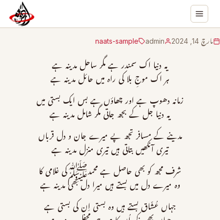
مارچ 14, 2024
admin
naats-sample
یہ دنیا اک سمندر ہے مگر ساحل مدینہ ہے
ہر اک موجِ بلا کی راہ میں حائل مدینہ ہے
زمانہ دھوپ ہے اور چھاؤں ہے بس ایک بستی میں
یہ دنیا جل کے بجھ جاتی مگر شامل مدینہ ہے
مدینے کے مسافر تجھ پے میرے جان و دل قرباں
تیری آنکھیں بتاتی ہیں تیری منزل مدینہ ہے
شرف مجھ کو بھی حاصل ہے محمدﷺکی غلامی کا
وہ میرے دل میں بستے ہیں میرا دل بھی مدینہ ہے
جہاں عُشّاق بستے ہیں وہ بستی اِن کی بستی ہے