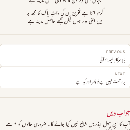
جہاں بھی ذکر اُن کا ہو وہی محفل مدینہ ہے
کرم اتنا ہے فخریؔ ان کی ذاتِ پاک کا مجھ پر
میں اتنی دور ہوں لیکن مجھے حاصل مدینہ ہے
PREVIOUS
یادِ سرکارِ طیبہ جو آئی
NEXT
یہ رحمت نہیں ہے تو پھر اور کیا ہے
جواب دیں
آپ کا ای میل ایڈریس شائع نہیں کیا جائے گا۔
ضروری خانوں کو
*
سے