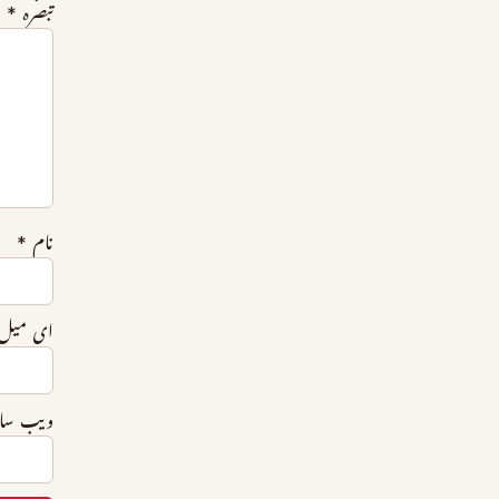
تبصرہ
*
نام
*
ای میل
ویب‌ س