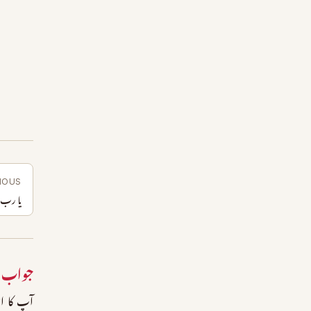
IOUS
یا رب 
جواب 
آپ کا ای