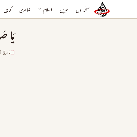
صفحہ اول
خبریں
اسلام
شاعری
کتابیں
یَا صَ
مارچ 14, 2024