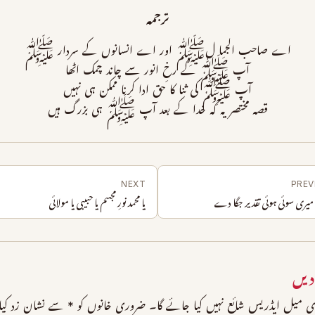
ترجمہ
اے صاحب الجما لﷺ اور اے انسانوں کے سردار ﷺ
آپ ﷺ کے رخِ انور سے چاند چمک اٹھا
آپ ﷺ کی ثنا کا حق ادا کرنا ممکن ہی نہیں
قصہ مختصر یہ کہ خدا کے بعد آپ ﷺ ہی بزرگ ہیں
NEXT
PREV
میری سوئی ہوئی تقدیر جگا دے
یا محمد نورِ مجسم یا حبیبی یا مولائی
دیں
 میل ایڈریس شائع نہیں کیا جائے گا۔
ضروری خانوں کو
*
سے نشان زد کیا 