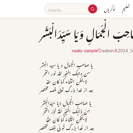
تعلیم
نوکریاں
احِبَ الۡجَمَالِ وَیَا سَیِّدَالۡبَشَر
naats-sample
admin
یا صاحب الجمال و یا سید البشر
من وجہک المنیر لقد نور القمر
لا یمکن الثناء کما کان حقہ
بعد از خدا بزرگ توئی قصہ مختصر
یَا صَاحِبَ الۡجَمَالِ وَیَا سَیِّدَالۡبَشَر
مِنۡ وَّجۡہِکَ الۡمُنِیۡرِ لَقَدۡ نُوِّرَ الۡقَمَرُ
لَا یُمۡکِنِ الثَّنَاءُ کَمَا کَانَ حَقَّہٗ
بعد از خُدا بزرگ تُو ئی قِصّۂ مُختصر