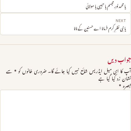
یا محمد نورِ مجسم یا حبیبی یا مولائی
NEXT
یا نبی نظرِ کرم فرمانا اے حسنین کے نانا
جواب دیں
آپ کا ای میل ایڈریس شائع نہیں کیا جائے گا۔
ضروری خانوں کو
*
سے
نشان زد کیا گیا ہے
تبصرہ
*