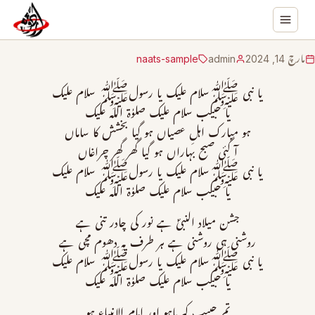
مارچ 14, 2024
admin
naats-sample
یا نبی ﷺسلام علیک یا رسولﷺ سلام علیک
یا حبیب سلام علیک صلوٰۃ اللہ علیک
ہو مبارک اہلِ عصیاں ہو گیا بخشش کا ساماں
آ گئی صبح بہاراں ہو گیا گھر گھر چراغاں
یا نبی ﷺسلام علیک یا رسولﷺ سلام علیک
یا حبیب سلام علیک صلوٰۃ اللہ علیک
جشن میلاد النبیؐ ہے نور کی چادر تنی ہے
روشنی ہی روشنی ہے ہر طرف یہ دھوم مچی ہے
یا نبی ﷺسلام علیک یا رسولﷺ سلام علیک
یا حبیب سلام علیک صلوٰۃ اللہ علیک
تم حبیبِ کبریاہو اور امام الانبیاء ہو