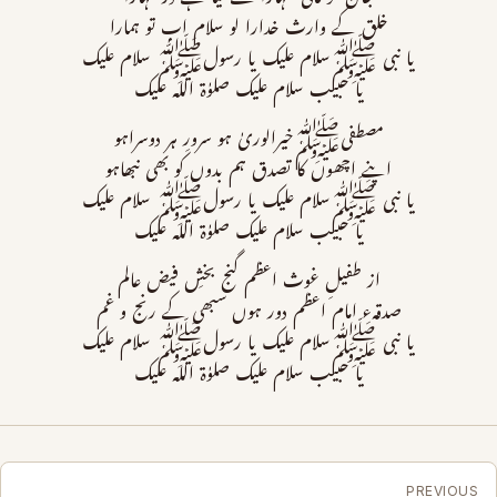
خلق کے وارث خدارا لو سلام اب تو ہمارا
یا نبی ﷺسلام علیک یا رسولﷺ سلام علیک
یا حبیب سلام علیک صلوٰۃ اللہ علیک
مصطفیﷺخیرالوریٰ ہو سرورِ ہر دوسراہو
اپنے اچھوں کا تصدق ہم بدوں کو بھی نبھاہو
یا نبی ﷺسلام علیک یا رسولﷺ سلام علیک
یا حبیب سلام علیک صلوٰۃ اللہ علیک
از طفیلِ غوث اعظم گنج بخشِ فیض عالم
صدقہء امام اعظم دور ہوں سبھی کے رنج و غم
یا نبی ﷺسلام علیک یا رسولﷺ سلام علیک
یا حبیب سلام علیک صلوٰۃ اللہ علیک
PREVIOUS