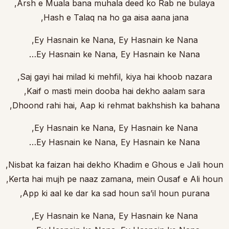
Arsh e Muala bana muhala deed ko Rab ne bulaya,
Hash e Talaq na ho ga aisa aana jana,
Ey Hasnain ke Nana, Ey Hasnain ke Nana,
Ey Hasnain ke Nana, Ey Hasnain ke Nana…
Saj gayi hai milad ki mehfil, kiya hai khoob nazara,
Kaif o masti mein dooba hai dekho aalam sara,
Dhoond rahi hai, Aap ki rehmat bakhshish ka bahana,
Ey Hasnain ke Nana, Ey Hasnain ke Nana,
Ey Hasnain ke Nana, Ey Hasnain ke Nana…
Nisbat ka faizan hai dekho Khadim e Ghous e Jali houn,
Kerta hai mujh pe naaz zamana, mein Ousaf e Ali houn,
App ki aal ke dar ka sad houn sa’il houn purana,
Ey Hasnain ke Nana, Ey Hasnain ke Nana,