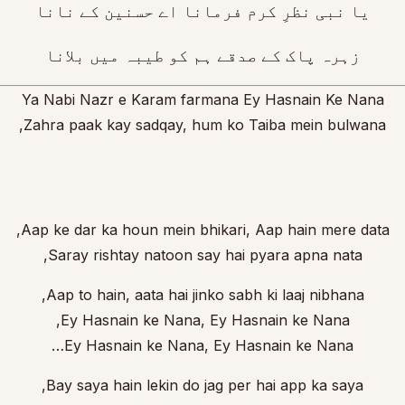
یا نبی نظرِ کرم فرمانا اے حسنین کے نانا
زہرہ پاک کے صدقے ہم کو طیبہ میں بلانا
Ya Nabi Nazr e Karam farmana Ey Hasnain Ke Nana
Zahra paak kay sadqay, hum ko Taiba mein bulwana,
Aap ke dar ka houn mein bhikari, Aap hain mere data,
Saray rishtay natoon say hai pyara apna nata,
Aap to hain, aata hai jinko sabh ki laaj nibhana,
Ey Hasnain ke Nana, Ey Hasnain ke Nana,
Ey Hasnain ke Nana, Ey Hasnain ke Nana…
Bay saya hain lekin do jag per hai app ka saya,