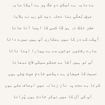
بے مایہ ہے لیکن دو جگ پر ہے آپکا سایہ
عرشِ مُعلّی بنا محلہ دید کو رب نے بلایا
حشر تلک نہ ہو گا کسی کا ایسا آنا جانا
آپکے کے در کا میں بھکاری آپ ہیں میرے داتا
سارے رشتوں نوتوں سے ہے پیارا اپنا ناتا
آپ تو ہیں آقا ہے جنکو سیکی لاج نبھانا
نسبت کا فیضان ہے دیکھو خادمِ غوث چلی ہوں
کرتا ہے مجھ پہ ناز زمانہ میں اوصاف علی ہوں
آپ کی آل کا میں نوکر خادم ہوں پُرانا