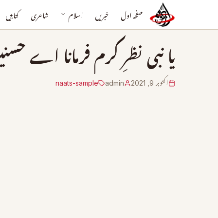
صفحہ اول
خبریں
اسلام
شاعری
کتابیں
یا نبی نظرِ کرم فرمانا اے حسنی
اکتوبر 9, 2021
admin
naats-sample