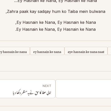
Ey Hasnain ke Nana, Ey Hasnain ke Nana…
Zahra paak kay sadqay hum ko Taiba mein bulwana,
Ey Hasnain ke Nana, Ey Hasnain ke Nana,
Ey Hasnain ke Nana, Ey Hasnain ke Nana.
ey hasnain ke nana
ey hasnain ke nana
aye hasnain ke nana naat
NEXT
اپنی عطا کا حق نے یہ منظر دکھا دیا