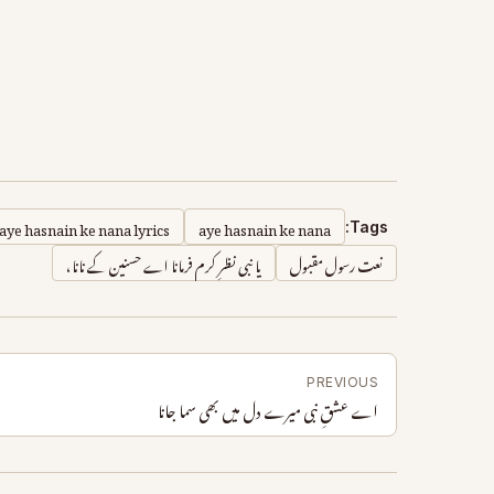
aye hasnain ke nana lyrics
aye hasnain ke nana
Tags:
نعت رسول مقبول
یا نبی نظرِ کرم فرمانا اے حسنین کے نانا،
PREVIOUS
اے عشقِ نبی میرے دل میں بھی سما جانا