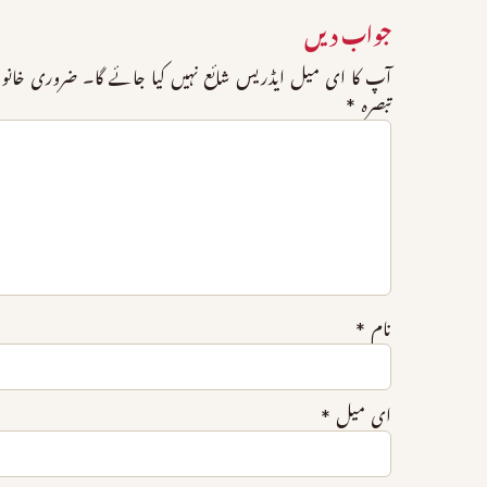
جواب دیں
آپ کا ای میل ایڈریس شائع نہیں کیا جائے گا۔
ضروری خانو
تبصرہ
*
نام
*
ای میل
*