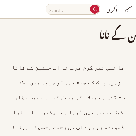
تعلیم
نوکریاں
ن کے نانا
یا نبی نظرِ کرم فرمانا اے حسنین کے نانا
زہرہ پاک کے صدقے ہم کو طیبہ میں بلانا
سج گئی ہے میلاد کی محفل کیا ہے خوب نظارہ
کیف ومستی میں ڈوبا ہے دیکھو عالم سارا
ڈھونڈھ رہی ہے آپ کی رحمت بخشش کا بہانا