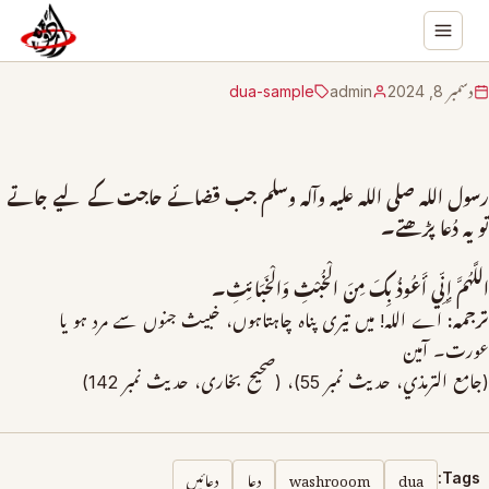
دسمبر 8, 2024
admin
dua-sample
رسول الله صلی الله علیہ وآلہ وسلم جب قضائے حاجت کے لیے جاتے
تو یہ دُعا پڑھتے۔
اللَّهُمَّ إِنِّي أَعُوذُ بِكَ مِنَ الْخُبْثِ وَالْخَبَائِثِ۔
ترجمہ:
اے الله! میں تیری پناہ چاہتاہوں، خبیث جنوں سے مرد ہو یا
عورت۔ آمین
(جامع الترمذي، حدیث نمبر 55)، (صحیح بخاری، حدیث نمبر 142)
dua
washrooom
دعا
دعائیں
Tags: