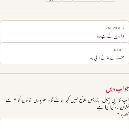
PREVIOUS
والدین کے لیے دعا
NEXT
جنت لے جانے والی دعا
جواب دیں
آپ کا ای میل ایڈریس شائع نہیں کیا جائے گا۔
ضروری خانوں کو
*
سے
نشان زد کیا گیا ہے
تبصرہ
*