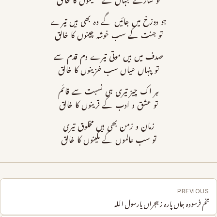
تو سارے جہاں کے حسینوں کا خالق
جو دوزخ میں جائیں گے وہ بھی ہیں تیرے
تو جنت کے سب خوشہ چینوں کا خالق
صدف میں ہیں موتی تیرے دم قدم سے
تو پنہاں عیاں سب خزینوں کا خالق
ہر اک چیز تیری ہی نسبت سے قائم
تو عشق و ادب کے قرینوں کا خالق
زمان و زمن بھی ہیں مخلوق تیری
تو سب عالموں کے مکینوں کا خالق
PREVIOUS
تنم فرسودہ جاں پارہ ز ہجراں یارسول اللہ