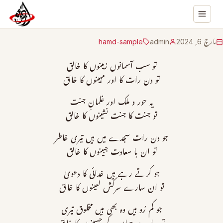
مارچ 6, 2024
admin
hamd-sample
تو سب آسمانوں زمینوں کا خالق
تو دن رات کا اور مہینوں کا خالق
یہ حور و ملک اور غلمانِ جنت
تو جنت کا جنت نشینوں کا خالق
جو دن رات سجدے میں ہیں تیری خاطر
تو ان با سعادت جبینوں کا خالق
جو کرتے رہے ہیں خدائی کا دعویٰ
تو ان سارے سرکش لعینوں کا خالق
جو کم رُو ہیں وہ بھی ہیں مخلوق تیری