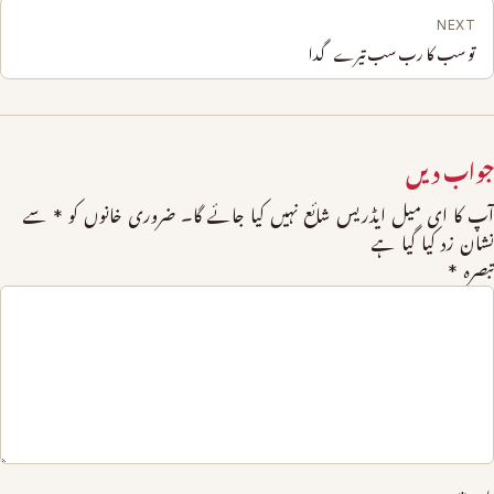
NEXT
تو سب کا رب سب تیرے گدا
جواب دیں
آپ کا ای میل ایڈریس شائع نہیں کیا جائے گا۔
ضروری خانوں کو
*
سے
نشان زد کیا گیا ہے
تبصرہ
*