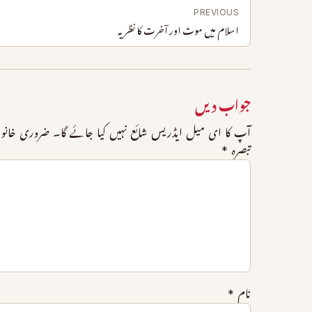
PREVIOUS
اسلام میں موت اور آخرت کا نظریہ
جواب دیں
آپ کا ای میل ایڈریس شائع نہیں کیا جائے گا۔
ضروری خانو
تبصرہ
*
نام
*