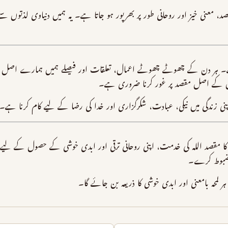
مقصد، معنی خیز اور روحانی طور پر بھرپور ہو جاتا ہے۔ یہ ہمیں دنیاوی لذتوں 
ے۔ ہر دن کے چھوٹے چھوٹے اعمال، تعلقات اور فیصلے ہمیں ہمارے اصل م
ور اس کے اصل مقصد پر غور کرنا ضروری ہے۔
اپنی زندگی میں نیکی، عبادت، شکرگزاری اور خدا کی رضا کے لیے کام کرنا ہے۔
کا مقصد اللہ کی خدمت، اپنی روحانی ترقی اور ابدی خوشی کے حصول کے لیے 
مضبوط کرے۔
 لمحہ بامعنی اور ابدی خوشی کا ذریعہ بن جائے گا۔