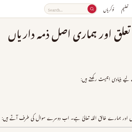
تعلیم
نوکریاں
 تعلق اور ہماری اصل ذمہ داریاں
یے بنیادی اہمیت رکھتے ہیں:
ہیں اور ہمارے خالق اللہ تعالیٰ ہے۔ اب دوسرے سوال کی طرف آتے ہیں: ہ