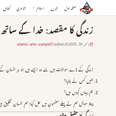
صفحہ اول
خبریں
اسلام
شاعری
کتابیں
زندگی کا مقصد: خدا کے ساتھ
دسمبر 19, 2025
admin
islamic-artic-sample
زندگی کے بڑے سوالات میں سے دو ایسے ہیں جو ہر انسان کے ل
ہمیں کس نے بنایا؟
ہم یہاں کیوں ہیں؟
پہلا سوال ہم نے پہلے مضمون میں حل کیا: ہم انسان تخلیق 