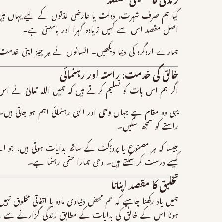
زندگی کا حقیقی مقصد
کیا ہم صرف شہرت، دولت یا عارضی لذتوں کے لیے یہاں ہیں؟ کی
اصل مقصد اس سے کہیں زیادہ گہرا اور بامعنی ہے۔
ہمارے اردگرد کی دنیا دیکھیں۔ انسانوں نے ہر چیز اپنی خدمت 
خالق کی خدمت: راستہ اور رہنمائی
اگر ہم اس بات کو تسلیم کرتے ہیں کہ ہمیں اللہ تعالیٰ نے ا
یہی وہ مقام ہے جہاں
وحی
اور الہی رہنمائی اہم ہو جاتی ہیں۔
راستے کو سمجھ سکیں۔
جیسا کہ ہر مصنوع یا پروڈکٹ کے ساتھ ہدایات ہوتی ہیں، جو اسے
کیسے درست کر سکتے ہیں۔ وحی ہمارا حتمی رہنما ہے۔
تخلیق کا مقصد اپنانا
ہمیں یاد رکھنا چاہیے کہ ہم محض دنیاوی مادہ یا اتفاقی مخلوق
ہونا اس کے خالق کی ہدایات کے مطابق زندگی گزارنے سے