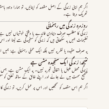
اگر ہم اپنی زندگی کے اصل مقصد کو اپنائیں، تو ہمارا وجود با
تحریک دیتا ہے۔
روزمرہ زندگی میں رہنمائی
زندگی کا مطلب صرف دنیاوی فائدے یا وقتی خوشیاں نہیں ہ
تعلیمات ہمیں یہ سکھاتی ہیں کہ زندگی کو سنجیدگی سے لینا ا
یہ صرف عقیدہ یا نظریہ نہیں بلکہ ایک عملی رہنمائی ہے: ہمیں 
نتیجہ: زندگی ایک سنجیدہ مشن ہے
زندگی محض کھیل یا اتفاقی تجربہ نہیں۔ یہ ایک مشن ہے، جس 
صحیح سمت میں لے جائے اور اپنے خالق کے ساتھ تعلق کو 
اگر ہم اس مقصد کو سمجھیں اور اس پر عمل کریں، تو زندگی کا ہر