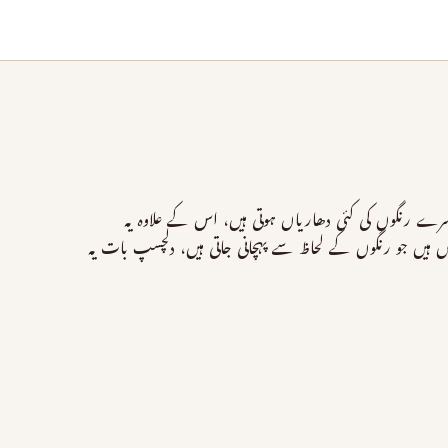
دوسرے رنگوں کی کئی دھاریاں ہوتی ہیں، اس کے علاوہ یہ
سمیں ہیں جو رنگوں کے لحاظ سے پہچانی جاتی ہیں، دلچسپ بات یہ