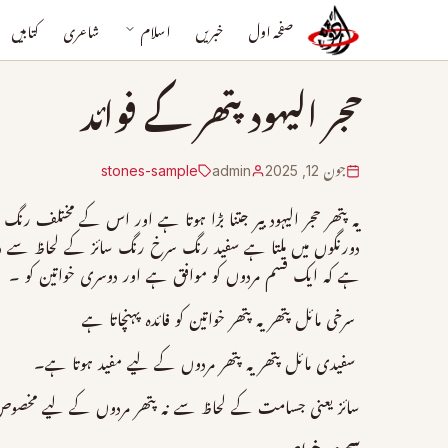
صفحہ اول
خبریں
اسلام
شاعری
کتابیں
حجر الیهود پتھر کے فوائد
جون 12, 2025
admin
stones-sample
یہ پتھر حجر الیہود بیر جتنا بڑا ہوتا ہے اور اس کے مختلف ر
دورنگوں میں ملتا ہے سفید رنگ سرخ رنگ سائز کے لحاظ سے دو طرح
ہے کہ ایک قسم مردوں کو موافق ہے اور دوسری خواتین کو ۔
سرخی مائل پتھر یہ پتھر خواتین کو فائدہ پہنچاتا ہے
سفیدی مائل پتھر یہ پتھر مردوں کے لیے مفید ہوتا ہے۔
سائز یعنی جسامت کے لحاظ سے نہ پتھر مردوں کے لیے مخصوص ہ