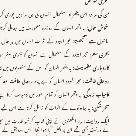
سحری خواص
من کی مراد:
اس پتھر کا استعمال انسان کی دلی مرادیں پوری کر
خوش حال:
یہ پتھر انسان کے روزمرہ معمولات میں تبدیلی کرت
ماحول سے سمجھوتا:
حجر الیہود کے اثرات انسان میں ہر حال 
بحری سفر:
حجر الیہود کے استعمال سے انسان کو بحری سفر مو
کاروباری مقبولیت:
یہ پتھر انسان کو اس کے منصوبوں میں کامی
روحانی طاقت:
حجر الیہود انسان کو بے پناہ روحانی طاقت عطا 
کامیاب زندگی:
یہ پتھر انسان کو تمام امور میں کامیاب کرتا
سحر شکن:
یہ جادوٹونے کے اثرات کو زائل کرتا ہے اس لیے ا
ایک روایت:
مرز الکھنوی نے اپنی کتاب کرشمہ قدرت میں حجر
کے درخت بھی تھے جن پر پھل آیا ہوا تھا، اس درویش نے اپن