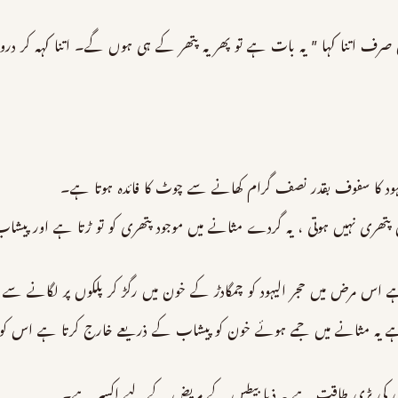
ں صرف اتنا کہا ” یہ بات ہے تو پھر یہ پتھر کے ہی ہوں گے۔ اتنا کہہ کر د
د کا سفوف بقدر نصف گرام کھانے سے چوٹ کا فائدہ ہوتا ہے۔
ری نہیں ہوتی ، یہ گردے مثانے میں موجود پتھری کو تو ڑتا ہے اور پیشاب
اس مرض میں حجر الیہود کو چمگادڑ کے خون میں رگڑ کر پلکوں پر لگانے سے با
ہے یہ مثانے میں جمے ہوئے خون کو پیشاب کے ذریعے خارج کرتا ہے اس کو ا
شی کی بڑی طاقت ہے یہ ذیا بیطس کے مریض کے لیے اکسیر ہے۔