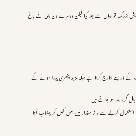
رویش بزرگ تو وہاں سے چلا گیا لیکن دوسرے دن مالی نے باغ
 کے ذریعے خارج کرتا ہے جبکہ مزید پتھری پیدا ہونے کے
ل گرنا بند ہو جاتے ہیں
ستعمال کرنے سے وافر مقدار میں یعنی کھل کر پیشاب آتا