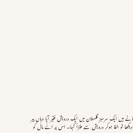
میں ایک سرسبز گلستان میں ایک درویش فقیر آیا وہاں بیر
 تو خفا ہوکر درویش سے طنزاً کہا۔ اس پر ائے مال کو