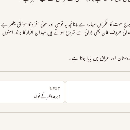
 حوت کا حکمراں سیارہ ہے چنانچہ یہ قوسی اور حوتی افراد کا موافق پتھر ہے 
دائی حروف فان بھی ڈرائی سے شروع ہوتے ہیں میدان افراد کا برتھ اسٹون
ندوستان اور عراق میں پایا جاتا ہے۔
NEXT
زبرجد پتھر کے فوائد