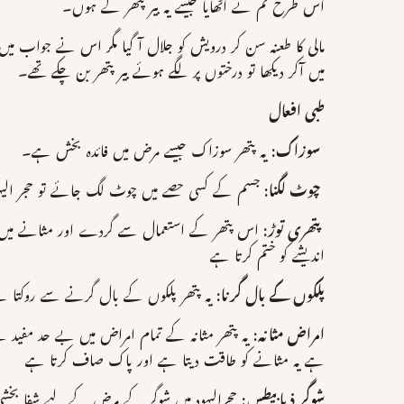
اس طرح تم نے اٹھایا جیسے یہ بیر پتھر کے ہوں۔
مالی کا طعنہ سن کر درویش کو جلال آ گیا مگر اس نے جواب می
میں آکر دیکھا تو درختوں پر لگے ہوئے بیر پتھر بن چکے تھے۔
طبی افعال
سوزاک:
یہ پتھر سوزاک جیسے مرض میں فائدہ بخش ہے۔
چوٹ لگنا:
جسم کے کسی حصے میں چوٹ لگ جائے تو حجر الیہو
پتھری توڑ:
اس پتھر کے استعمال سے گردے اور مثانے میں پتھ
اندیشے کو ختم کرتا ہے
پلکوں کے بال گرنا:
یہ پتھر پلکوں کے بال گرنے سے روکتا ہے 
امراض مثانه:
یہ پتھر مثانہ کے تمام امراض میں بے حد مفید 
ہے یہ مثانے کو طاقت دیتا ہے اور پاک صاف کرتا ہے
شوگر ذیابیطس:
حجرالیہود میں شوگر کے مرض کے لیے شفا بخ