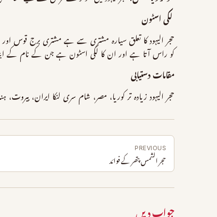
لکی اسٹون
حجر الیہود کا تعلق سیارہ مشتری سے ہے مشتری برج قوس اور برج
کو راس آتا ہے اور ان کا لکی اسٹون ہے جن کے نام کے ابت
مقامات دستیابی
حجر الیہود زیادہ تر کوریا، مصر، شام سری لنکا ایران، بیروت، ہ
PREVIOUS
حجر الشمس پتھر کے فوائد
جواب دیں