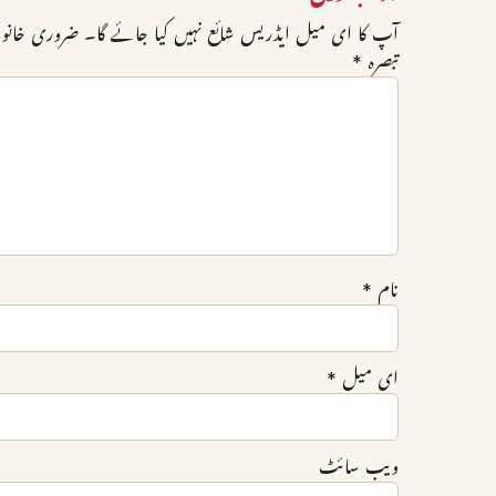
آپ کا ای میل ایڈریس شائع نہیں کیا جائے گا۔
ضروری خانو
تبصرہ
*
نام
*
ای میل
*
ویب‌ سائٹ