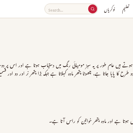
تعلیم
نوکریاں
نگ ہوتے ہیں عام طور پر یہ سبز مومیائی رنگ میں دستیاب ہوتا ہے اور اس پر 
 کا پایا جاتا ہے، چھوٹا پتھر مادہ کہلاتا ہے جبکہ بڑا پتھر نر اور دو اور ق
وتا ہے اور مادہ پتھر خواتین کو راس آتا ہے۔