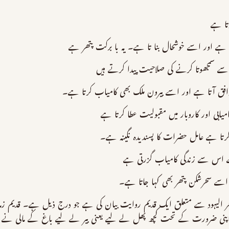
تا ہے
ا ہے اور اسے خوشحال بنا تا ہے۔ یہ با برکت پتھر ہے
سے سمجھوتا کرنے کی صلاحیت پیدا کرتے ہیں
افق آتا ہے اور اسے بیرون ملک بھی کامیاب کرتا ہے۔
ابی اور کاروبار میں مقبولیت عطا کرتا ہے
کرتا ہے عامل حضرات کا پسندیدہ نگینہ ہے۔
 ہے اس سے زندگی کامیاب گزرتی ہے
سے سحرشکن پتھر بھی کہا جاتا ہے۔
 الیہود سے متعلق ایک قدیم روایت بیان کی ہے جو درج ذیل ہے۔ قدیم زمانے 
ی ضرورت کے تحت کچھ پھل لے لیے یعنی بیر لے لیے باغ کے مالی نے دیکھا