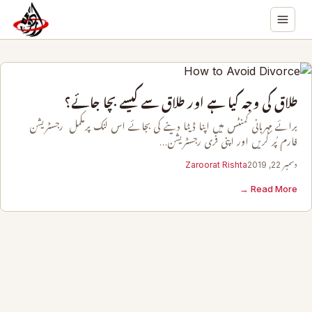
طلاق کی وجہ کیا ہے اور طلاق سے کیسے بچا جائے؟
برائے مہربانی کمنٹس میں اپنا ڈیٹا دینے کی بجائے اس لنک پرمکمل رجسٹریشن
فارم پُر کریں اور اپنی فری رجسٹریشن…
دسمبر 22, 2019
Zaroorat Rishta
Read More →