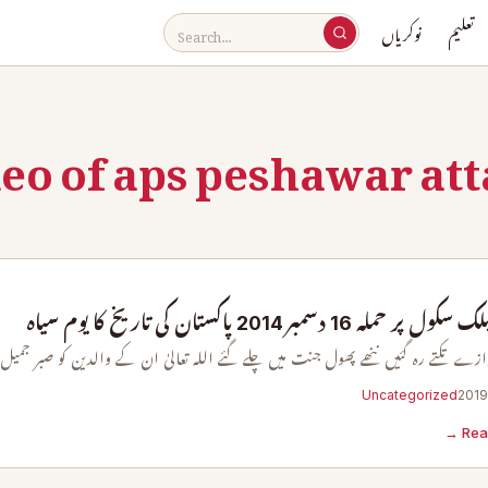
تعلیم
نوکریاں
eo of aps peshawar at
ر حملہ 16 دسمبر 2014 پاکستان کی تاریخ کا یوم سیاہ
وازے تکتے رہ گئیں ننھے پھول جنت میں چلے گئے اللہ تعالیٰ ان کے والدین کو صبر جمیل
Uncategorized
Rea