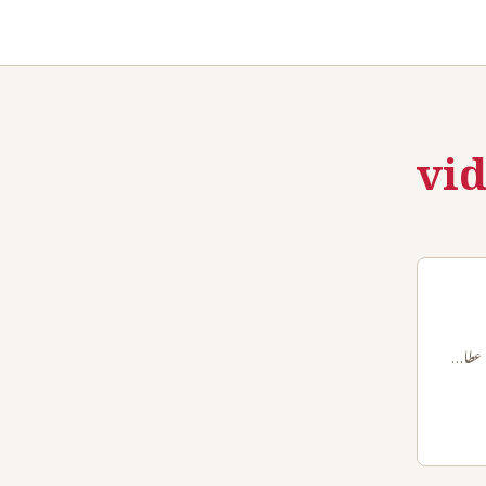
vid
 عطا…