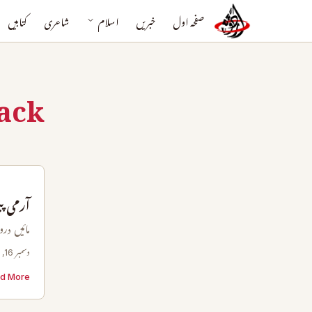
صفحہ اول
خبریں
اسلام
شاعری
کتابیں
tack
آرمی پبلک سکول پ
مائیں در
دسمبر 16, 2019
d More →