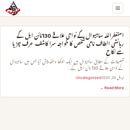
استغفراللہ ساہیوال کے نواحی علاقے 130نائن ایل کے
رہائشی الطاف نامی شخص کا خواجہ سرا کاشف عرف چڑیا
سے نکاح
تفصیلات کے مطابق ساہیوال میں ایک انوکھا واقعہ پیش آیا جس میں ساہیوال
کے نواحی علاقے 130 نائن ایل کے…
اپریل 20, 2020
Uncategorized
Read More →