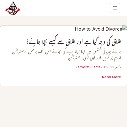
طلاق کی وجہ کیا ہے اور طلاق سے کیسے بچا جائے؟
برائے مہربانی کمنٹس میں اپنا ڈیٹا دینے کی بجائے اس لنک پرمکمل رجسٹریشن
فارم پُر کریں اور اپنی فری رجسٹریشن…
دسمبر 22, 2019
Zaroorat Rishta
Read More →