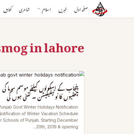
صفحہ اول
خبریں
اسلام
شاعری
کتابیں
smog in lahore
پنجاب کے اسکولوں کیلئے موسم سرما کی
چھٹیوں کا نوٹیفیکیشن ۔ کتنی ہوں گی
Punjab Govt Winter Holidays Notification
Notification of Winter Vacation Schedule
or Schools of Punjab. Starting December
20th, 2019 & opening…