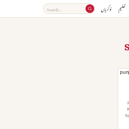
تعلیم
نوکریاں
f