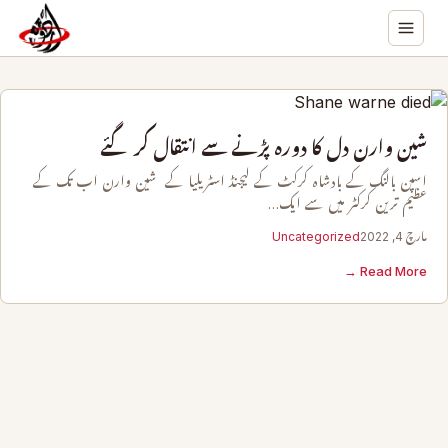
شین وارن دل کا دورہ پڑنے سے انتقال کر گئے
اسپن بالنگ کے بادشاہ کرکٹ کے لیجنڈ اسٹریلیا کے شین وارن اب تک کے
عظیم ترین کرکٹر میں سے ایک…
مارچ 4, 2022
Uncategorized
Read More →