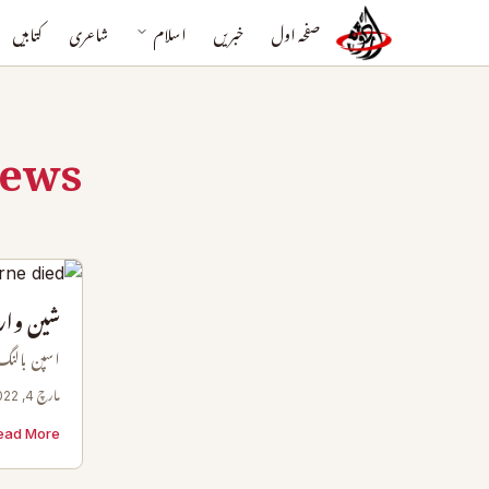
صفحہ اول
خبریں
اسلام
شاعری
کتابیں
news
شین وار
اسپن بالنگ
مارچ 4, 2022
ad More →