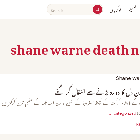
تعلیم
نوکریاں
shane warne death 
ن دل کا دورہ پڑنے سے انتقال کر گئے
 کے بادشاہ کرکٹ کے لیجنڈ اسٹریلیا کے شین وارن اب تک کے عظیم ترین کرکٹر می
Uncategorized
Re