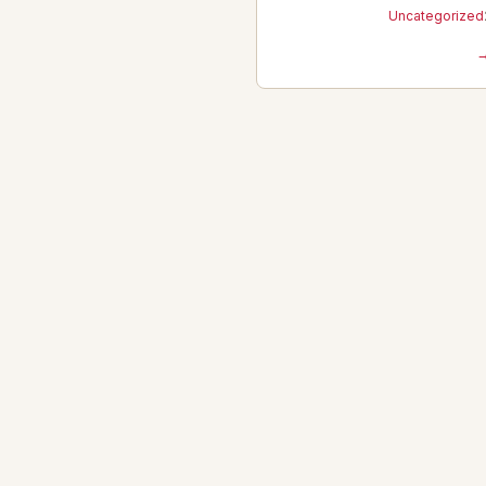
Uncategorized