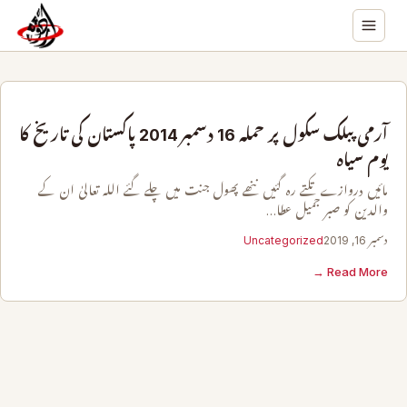
آرمی پبلک سکول پر حملہ 16 دسمبر 2014 پاکستان کی تاریخ کا
یوم سیاہ
مائیں دروازے تکتے رہ گئیں ننھے پھول جنت میں چلے گئے اللہ تعالیٰ ان کے
والدین کو صبر جمیل عطا…
دسمبر 16, 2019
Uncategorized
Read More →