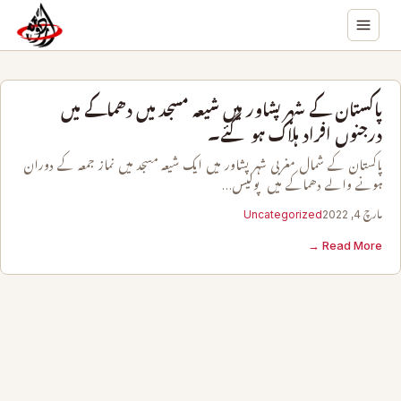
پاکستان کے شہر پشاور میں شیعہ مسجد میں دھماکے میں
درجنوں افراد ہلاک ہو گئے۔
پاکستان کے شمال مغربی شہر پشاور میں ایک شیعہ مسجد میں نماز جمعہ کے دوران
ہونے والے دھماکے میں پولیس…
مارچ 4, 2022
Uncategorized
Read More →