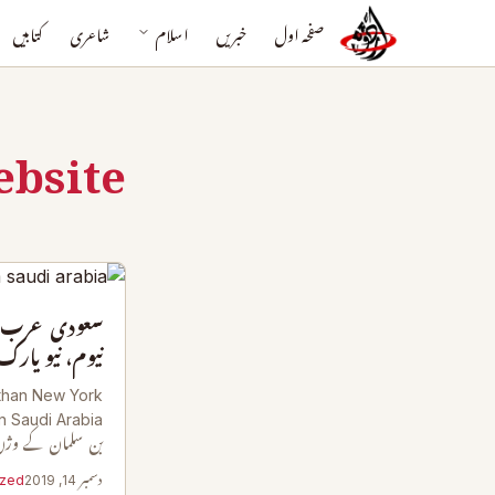
صفحہ اول
خبریں
اسلام
شاعری
کتابیں
bsite
سعودی عرب کا 
نیوم، نیو یارک سے 33 گن
than New York
بن سلمان کے وژ
دسمبر 14, 2019
ized