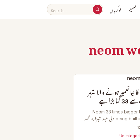
تعلیم
نوکریاں
neom we
نیا تعمیر ہونے والا شہر
ا بڑا ہے
Neom 33 times bigger 
being built in Saudi Arabia ولی عہد شہزادہ محمد
ن…
Uncategor