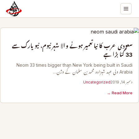
سعودی عرب کا نیا تعمیر ہونے والا شہر نیوم، نیو یارک سے
33 گنا بڑا ہے
Neom 33 times bigger than New York being built in Saudi
Arabia ولی عہد شہزادہ محمد بن سلمان کے وژن…
دسمبر 14, 2019
Uncategorized
Read More →