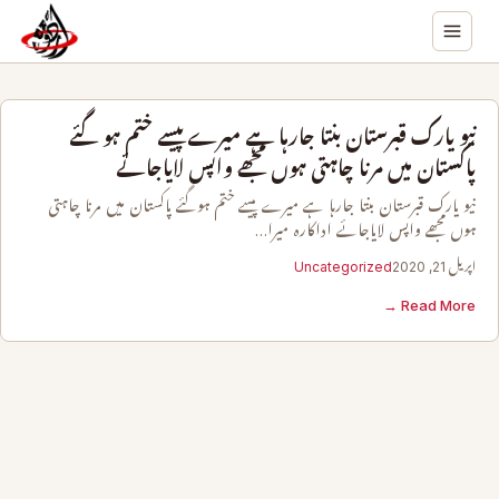
نیو یارک قبرستان بنتا جارہا ہے میرے پیسے ختم ہوگئے
پاکستان میں مرنا چاہتی ہوں مجھے واپس لایاجائے
نیو یارک قبرستان بنتا جارہا ہے میرے پیسے ختم ہوگئے پاکستان میں مرنا چاہتی
ہوں مجھے واپس لایاجائے اداکارہ میرا…
اپریل 21, 2020
Uncategorized
Read More →