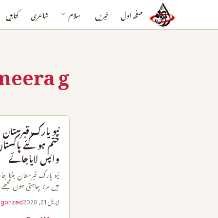
صفحہ اول
خبریں
اسلام
شاعری
کتابیں
meera g
نیو یارک قبرستان ب
ختم ہوگئے پاکستان 
واپس لایاجائے
نیو یارک قبرستان بنتا ج
میں مرنا چاہتی ہوں مجھے
اپریل 21, 2020
gorized