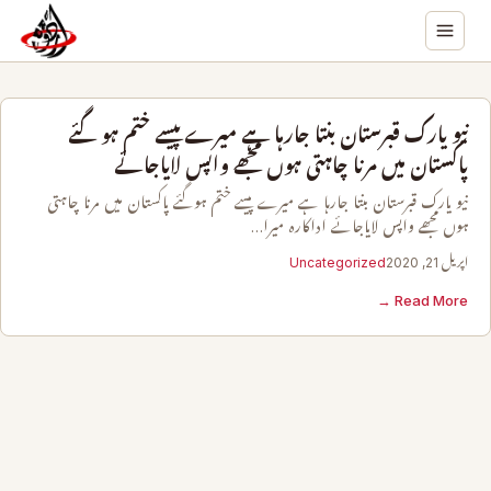
نیو یارک قبرستان بنتا جارہا ہے میرے پیسے ختم ہوگئے
پاکستان میں مرنا چاہتی ہوں مجھے واپس لایاجائے
نیو یارک قبرستان بنتا جارہا ہے میرے پیسے ختم ہوگئے پاکستان میں مرنا چاہتی
ہوں مجھے واپس لایاجائے اداکارہ میرا…
اپریل 21, 2020
Uncategorized
Read More →