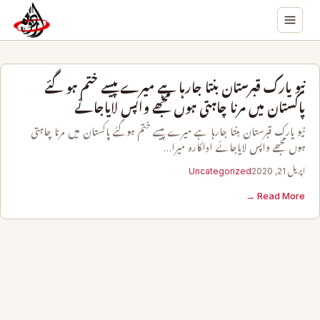
نیو یارک قبرستان بنتا جارہا ہے میرے پیسے ختم ہوگئے
پاکستان میں مرنا چاہتی ہوں مجھے واپس لایاجائے
نیو یارک قبرستان بنتا جارہا ہے میرے پیسے ختم ہوگئے پاکستان میں مرنا چاہتی
ہوں مجھے واپس لایاجائے اداکارہ میرا…
اپریل 21, 2020
Uncategorized
Read More →