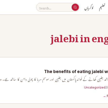
تعلیم
نوکریاں
jalebi in en
The benefits of eating jalebi w
ھ جلیبی کھانے کے فوائدپاکستان میں جلیبی اور موسم سرما کا چولی دامن کا ساتھ ھے۔ و
Uncategorized