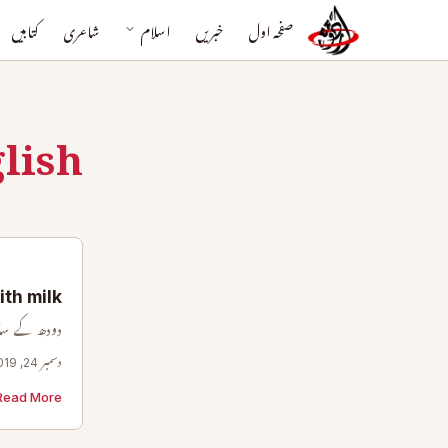
صفحہ اول
خبریں
اسلام
شاعری
کتابیں
glish
ith milk
دودھ کے سات
دسمبر 24, 2019
Read More →