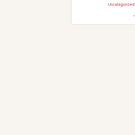
Uncategorized