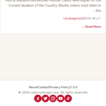
Hazrat Maulana Muhammad Hussain Latest New Bayan on the
Current situation of the Country. Muslim sisters must listen to
this…
دسمبر 18, 2019
Uncategorized
Read More →
About
Contact
Privacy Policy
T.O.S
© 2026 urducoverage.com. All rights reserved.