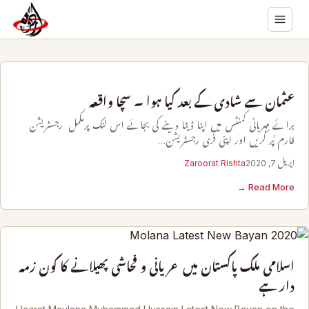
عثمان سے شادی کے بعد کیا ہوا ۔ سچا واقعہ
برائے مہربانی کمنٹس میں اپنا ڈیٹا دینے کی بجائے اس لنک پرمکمل رجسٹریشن
فارم پُر کریں اور اپنی فری رجسٹریشن…
اپریل 7, 2020
Zaroorat Rishta
Read More →
اسلامی ملک پاکستان میں عریانی و فحاشی پھیلانے کا کون زمہ
دار ہے