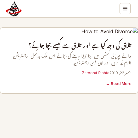
طلاق کی وجہ کیا ہے اور طلاق سے کیسے بچا جائے؟
برائے مہربانی کمنٹس میں اپنا ڈیٹا دینے کی بجائے اس لنک پرمکمل رجسٹریشن
فارم پُر کریں اور اپنی فری رجسٹریشن…
دسمبر 22, 2019
Zaroorat Rishta
Read More →