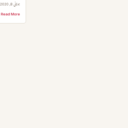
جولائی 8, 2020
Read More →