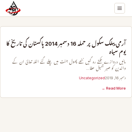
آرمی پبلک سکول پر حملہ 16 دسمبر 2014 پاکستان کی تاریخ کا
یوم سیاہ
مائیں دروازے تکتے رہ گئیں ننھے پھول جنت میں چلے گئے اللہ تعالیٰ ان کے
والدین کو صبر جمیل عطا…
دسمبر 16, 2019
Uncategorized
Read More →