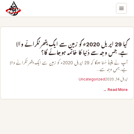
کیا 29 اپریل 2020ء کو زمین سے ایک پتھر ٹکرانے والا
ہے، جس وجہ سے دُنیا کا خاتمہ ہوجائے گا؟
آپ نے یقیناً سُنا ہوگا کہ 29 اپریل 2020ء کو زمین سے ایک پتھر ٹکرانے والا
ہے، جس وجہ سے…
اپریل 14, 2020
Uncategorized
Read More →