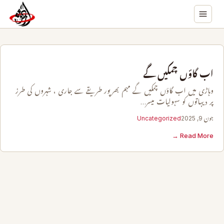
اب گاؤں چمکیں گے
وہاڑی میں اب گاؤں چمکیں گے مہم بھرپور طریقے سے جاری ، شہروں کی طرز
پر دیہاتوں کو سہولیات میسر…
جون 9, 2025
Uncategorized
Read More →