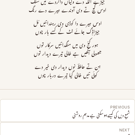
جیڑے اللہ دے ولیاں داکردے نیں سنگ
اوس کَچ تے وی آوندے ہیرے دے رنگ
اوس ہیرے دا کوڈی وی رہندانئیں مُل
جیڑاڈِگ جائے ٹٹ کے کسے ہار چوں
ہور کجُ وی میں منگدانئیں سرکار توں
جھولی آکھیں ہے خالی تیرے دیدار توں
ہن تے حافظؔ نوں دیدار دی خیر دے
کوئی نئیں خالی گیا تیرے دربار چوں
PREVIOUS
شمعِ دیں کی کیسے ہوسکتی ہے مدہم روشنی
NEXT