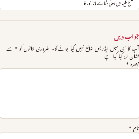
صبح طیبہ میں ہوئی بٹتا ہے باڑا نور کا
جواب دیں
آپ کا ای میل ایڈریس شائع نہیں کیا جائے گا۔
ضروری خانوں کو
*
سے
نشان زد کیا گیا ہے
تبصرہ
*
نام
*