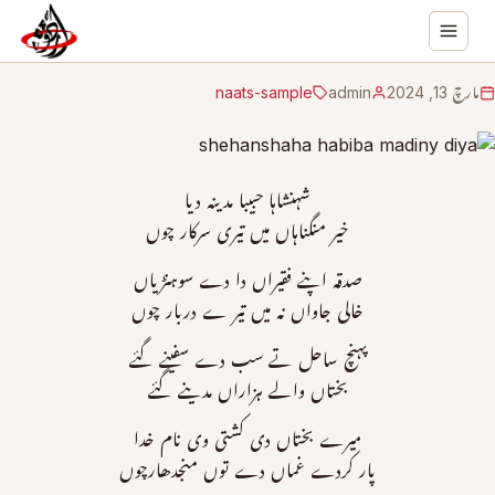
مارچ 13, 2024
admin
naats-sample
شہنشاہا حبیبا مدینہ دیا
خیر منگناہاں میں تیری سرکار چوں
صدقہ اپنے فقیراں دا دے سوہنڑیاں
خالی جاواں نہ میں تیر ے دربار چوں
پہنچ ساحل تے سب دے سفینے گئے
بختاں والے ہزاراں مدینے گئے
میرے بختاں دی کشتی وی نام خدا
پار کردے غماں دے توں منجدھارچوں