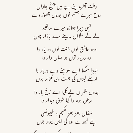
وقت آخرمدینے جے میں پہنچ جاواں
روح میرے جسم نوں جدوں چھوڑ دے
تسی میرا جنازہ میرے ساتھیو
لے کے لنگڑاں مدینے دے بازار چوں
ودھ عاشق نوں جنت توں در یار دا
وہ دریار توں دو جہاں وار دا
جیہڑا منگتا اے سوہنے دے دربار دا
اوہنے لیناں کی جنت دی گلزار چوں
جدوں نظراں نے تکیا اے رُخ یار دا
مرض ودھ دا گیا شوق دیدار دا
نبضاں پھڑ پھڑ حکیم و طبیبوتسی
پئے لبھدے اوہ کی ایس بیمار چوں