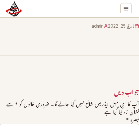
مارچ 25, 2022
admin
جواب دیں
آپ کا ای میل ایڈریس شائع نہیں کیا جائے گا۔
ضروری خانوں کو
*
سے
نشان زد کیا گیا ہے
تبصرہ
*