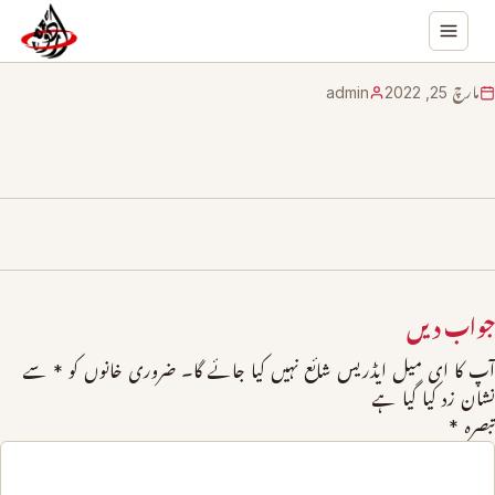
مارچ 25, 2022
admin
جواب دیں
آپ کا ای میل ایڈریس شائع نہیں کیا جائے گا۔
ضروری خانوں کو
*
سے
نشان زد کیا گیا ہے
تبصرہ
*