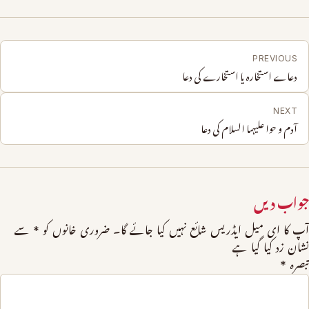
PREVIOUS
دعاے استخارہ یا استخارے کی دعا
NEXT
آدم و حوا علیہما السلام کی دعا
جواب دیں
آپ کا ای میل ایڈریس شائع نہیں کیا جائے گا۔
ضروری خانوں کو
*
سے
نشان زد کیا گیا ہے
تبصرہ
*