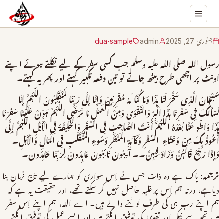
جنوری 27, 2025
admin
dua-sample
رسول الله صلی الله علیہ وسلم جب کسی سفر کے لیے نکلتے ہوئے اپنے
اونٹ پر اچھی طرح بیٹھ جاتے تو تین دفعہ تکبیر کہتے اور پھر یہ کہتے۔
سُبْحَانَ الَّذِی سَخَّرَ لَنَا ہَذَا وَمَا کُنَّا لَہُ مُقْرِنِینَ وَإِنَّا إِلَی رَبِّنَا لَمُنْقَلِبُونَ اللَّہُمَّ إِنَّا
نَسْأَلُکَ فِی سَفَرِنَا ہَذَا الْبِرَّ وَالتَّقْوَی وَمِنْ الْعَمَلِ مَا تَرْضَی اللَّہُمَّ ہَوِّنْ عَلَیْنَا سَفَرَنَا
ہَذَا وَاطْوِ عَنَّا بُعْدَہُ اللَّہُمَّ أَنْتَ الصَّاحِبُ فِی السَّفَرِ وَالْخَلِیفَۃُ فِی الْأَہْلِ اللَّہُمَّ إِنِّی
أَعُوذُ بِکَ مِنْ وَعْثَاءِ السَّفَرِ وَکَآبَۃِ الْمَنْظَرِ وَسُوءِ الْمُنْقَلَبِ فِی الْمَالِ وَالْأَہْلِ۔
وَإِذَا رَجَعَ قَالَہُنَّ وَزَادَ فِیہِنَّ۔۔ آیِبُونَ تَائِبُونَ عَابِدُونَ لِرَبِّنَا حَامِدُون۔
ترجمہ:
پاک ہے وہ ذات جس نے اِس سواری کو ہمارے لیے تابع فرمان بنا
دیاہے، ورنہ ہم اِس پر غلبہ حاصل نہیں کر سکتے تھے، اور حقیقت یہ ہے کہ
ہم اپنے رب ہی کی طرف لوٹنے والے ہیں۔ اے الله، ہم اپنے اِس سفر
میں تجھ سے نیکی اور تقویٰ کی توفیق مانگتے ہیں اور ایسے عمل کی توفیق مانگتے