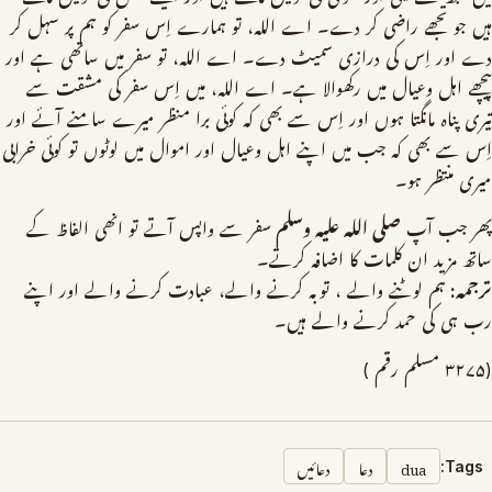
ہیں جو تجھے راضی کر دے۔ اے الله، تو ہمارے اِس سفر کو ہم پر سہل کر
دے اور اِس کی درازی سمیٹ دے۔ اے الله، تو سفر میں ساتھی ہے اور
پیچھے اہل وعیال میں رکھوالا ہے۔ اے الله، میں اِس سفر کی مشقت سے
تیری پناہ مانگتا ہوں اور اِس سے بھی کہ کوئی برا منظر میرے سامنے آئے اور
اِس سے بھی کہ جب میں اپنے اہل وعیال اور اموال میں لوٹوں تو کوئی خرابی
میری منتظر ہو۔
پھر جب آپ
صلی الله علیہ وسلم
سفر سے واپس آتے تو انھی الفاظ کے
ساتھ مزید ان کلمات کا اضافہ کرتے۔
ترجمہ:
ہم لوٹنے والے ، توبہ کرنے والے، عبادت کرنے والے اور اپنے
رب ہی کی حمد کرنے والے ہیں۔
(۳۲۷۵ مسلم رقم )
dua
دعا
دعائیں
Tags: