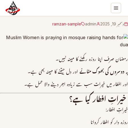
دسمبر 19, 2025
admin
ramzan-sample
رمضان صرف اپنا روزہ رکھنے کا مہینہ نہیں۔
یہ
دوسروں کی بھوک مٹانے
اور دل جیتنے کا مہینہ بھی ہے۔
اور افطار میں خیرات سب سے زیادہ اجر دینے والا عمل ہے۔
خیراتِ افطار کیا ہے؟
خیراتِ افطار:
روزہ دار کو افطار کروانا