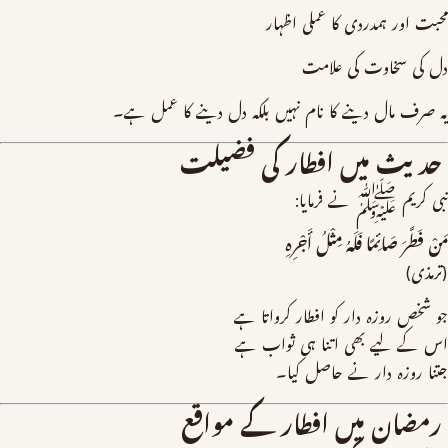
محبت اور ہمدردی کا عملی اظہار
دل کی سخاوت کی علامت
یہ صرف مال دینے کا نام نہیں بلکہ دل دینے کا عمل ہے۔
حدیث میں افطار کی فضیلت
نبی کریم ﷺ نے فرمایا:
مَنْ فَطَّرَ صَائِمًا فَلَهُ مِثْلُ أَجْرِهِ
(ترمذی)
جو شخص روزہ دار کو افطار کرواتا ہے
اس کے لیے بھی اتنا ہی ثواب ہے
جتنا روزہ دار نے حاصل کیا۔
رمضان میں افطار کے مواقع