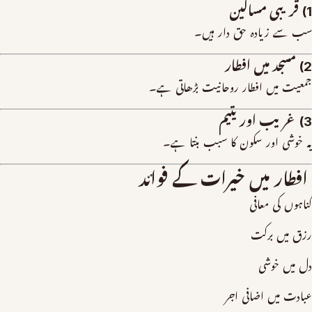
1) قریبی مساکین
سب سے زیادہ حق دار ہیں۔
2) مسجد میں افطار
جمعیت میں افطار روحانیت بڑھاتی ہے۔
3) غریب اور یتیم
یہ خوشی اور سکون کا سبب بنتا ہے۔
افطار میں خیرات کے فوائد
گناہوں کی معافی
رزق میں برکت
دل میں خوشی
عبادت میں اضافی اجر