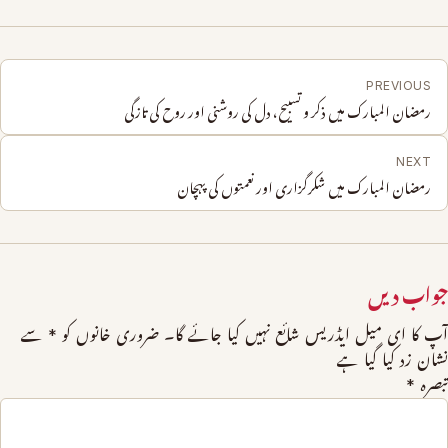
PREVIOUS
رمضان المبارک میں ذکر و تسبیح، دل کی روشنی اور روح کی تازگی
NEXT
رمضان المبارک میں شکرگزاری اور نعمتوں کی پہچان
جواب دیں
آپ کا ای میل ایڈریس شائع نہیں کیا جائے گا۔
ضروری خانوں کو
*
سے
نشان زد کیا گیا ہے
تبصرہ
*