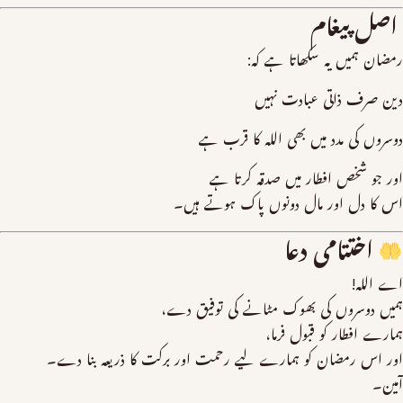
اصل پیغام
رمضان ہمیں یہ سکھاتا ہے کہ:
دین صرف ذاتی عبادت نہیں
دوسروں کی مدد میں بھی اللہ کا قرب ہے
اور جو شخص افطار میں صدقہ کرتا ہے
اس کا دل اور مال دونوں پاک ہوتے ہیں۔
اختتامی دعا
اے اللہ!
ہمیں دوسروں کی بھوک مٹانے کی توفیق دے،
ہمارے افطار کو قبول فرما،
اور اس رمضان کو ہمارے لیے رحمت اور برکت کا ذریعہ بنا دے۔
آمین۔