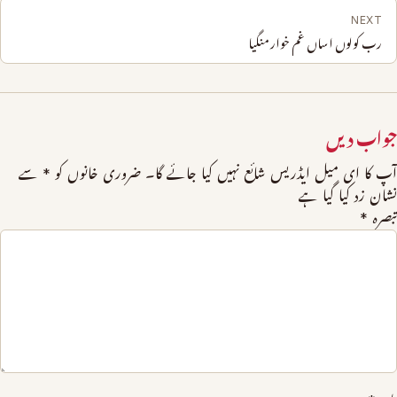
NEXT
رب کولوں اساں غم خوار منگیا
جواب دیں
آپ کا ای میل ایڈریس شائع نہیں کیا جائے گا۔
ضروری خانوں کو
*
سے
نشان زد کیا گیا ہے
تبصرہ
*