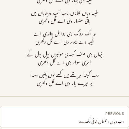
طیبہ دی بہار دی اے گل وکھری
طیبہ دیاں شاناں رب آپ ودھایاں نیں
باقی سنسار دی اے گل وکھری
ہر اک روگ دی دوا مل جاندی اے
طیبہ دے بیمار دی اے گل وکھری
نبیاں دی صف کہندی مونہوں بول بول کے
اسریٰ سوار دی اے گل وکھری
رب کہندا ہر شے میں کسے نوں نیئیں دسدا
پر میرے یار دی اے گل وکھری
PREVIOUS
رب دیاں رحمتاں لٹائی رکھدے