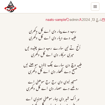
مارچ 13, 2024
admin
naats-sample
رب دے پیار دی اے گل وکھری
طیبہ دے دیار دی اے گل وکھری
اُنج تے نبی سارے رب دے چنیدہ نیں
میری سرکار دی اے گل وکھری
طیبہ وچ دن سارے جگ نالوں سوھنے نیں
صبح دے نکھار دی اے گل وکھری
مسجدِ نبوی وی رج رج سوھنی اے
روضے دے حصار دی اے گل وکھری
ہر اک شہر دی بہار سوھنی ہوندی اے