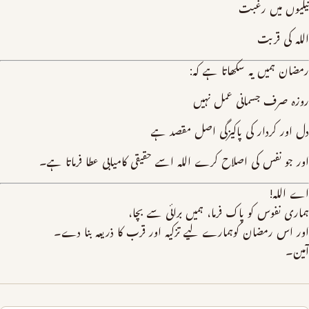
نیکیوں میں رغبت
اللہ کی قربت
رمضان ہمیں یہ سکھاتا ہے کہ:
روزہ صرف جسمانی عمل نہیں
دل اور کردار کی پاکیزگی اصل مقصد ہے
اور جو نفس کی اصلاح کرے اللہ اسے حقیقی کامیابی عطا فرماتا ہے۔
اے اللہ!
ہماری نفوس کو پاک فرما، ہمیں برائی سے بچا،
اور اس رمضان کوہمارے لیے تزکیہ اور قرب کا ذریعہ بنا دے۔
آمین۔