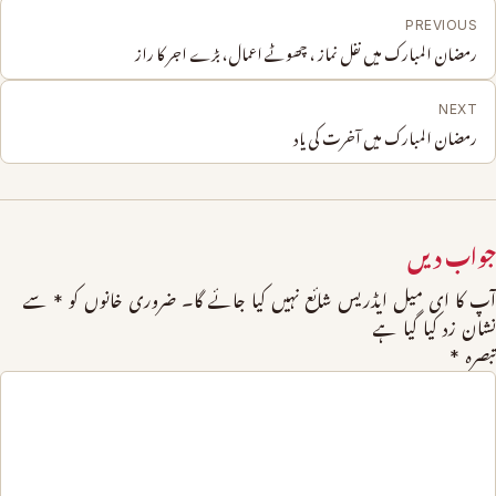
PREVIOUS
رمضان المبارک میں نفل نماز ، چھوٹے اعمال، بڑے اجر کا راز
NEXT
رمضان المبارک میں آخرت کی یاد
جواب دیں
آپ کا ای میل ایڈریس شائع نہیں کیا جائے گا۔
ضروری خانوں کو
*
سے
نشان زد کیا گیا ہے
تبصرہ
*