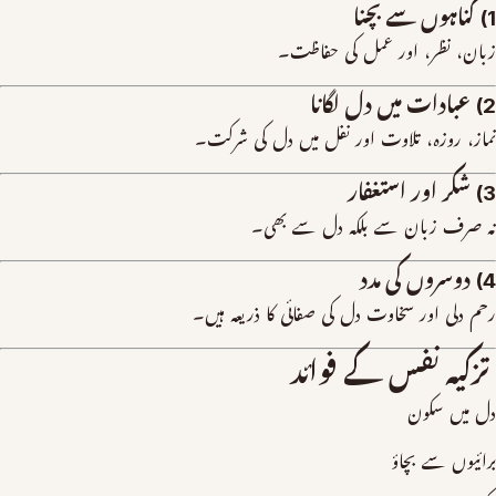
1) گناہوں سے بچنا
زبان، نظر، اور عمل کی حفاظت۔
2) عبادات میں دل لگانا
نماز، روزہ، تلاوت اور نفل میں دل کی شرکت۔
3) شکر اور استغفار
نہ صرف زبان سے بلکہ دل سے بھی۔
4) دوسروں کی مدد
رحم دلی اور سخاوت دل کی صفائی کا ذریعہ ہیں۔
تزکیہ نفس کے فوائد
دل میں سکون
برائیوں سے بچاؤ