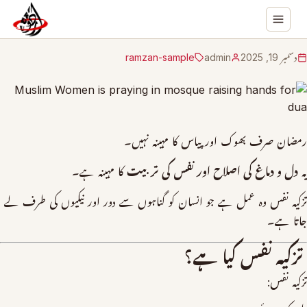
دسمبر 19, 2025
admin
ramzan-sample
رمضان صرف بھوک اور پیاس کا مہینہ نہیں۔
یہ
دل و دماغ کی اصلاح اور نفس کی تربیت
کا مہینہ ہے۔
تزکیہ نفس وہ عمل ہے جو انسان کو گناہوں سے دور اور نیکیوں کی طرف لے
جاتا ہے۔
تزکیہ نفس کیا ہے؟
تزکیہ نفس: