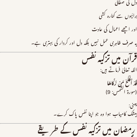
دل کی صفائی
برائیوں سے کنارہ کشی
اور اچھے اعمال کی عادت
یہ صرف ظاہری عمل نہیں بلکہ دل اور کردار کی بہتری ہے۔
قرآن میں تزکیہ نفس
اللہ تعالیٰ فرماتے ہیں:
قَدْ أَفْلَحَ مَنْ زَكَّاهَا
(سورۃ الشمس: 9)
یعنی:
بیشک کامیاب ہوا وہ جو اپنا نفس پاک کرے۔
رمضان میں تزکیہ نفس کے طریقے