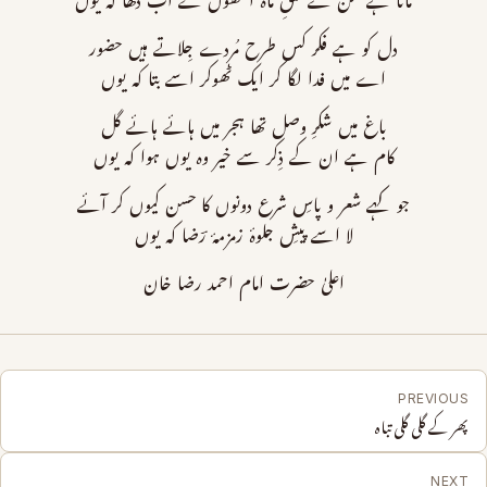
مانا ہے سن کے شقِ ماہ آنکھوں سے اب دکھا کہ یوں
دل کو ہے فکر کس طرح مُردے جِلاتے ہیں حضور
اے میں فدا لگا کر ایک ٹھوکر اسے بتا کہ یوں
باغ میں شکرِ وصل تھا ہجر میں ہائے ہائے گل
کام ہے ان کے ذِکر سے خیر وہ یوں ہوا کہ یوں
جو کہے شعر و پاسِ شرع دونوں کا حسن کیوں کر آئے
لا اسے پیشِ جلوۂ زمزمۂ رؔضا کہ یوں
اعلیٰ حضرت امام احمد رضا خان
PREVIOUS
پھر کے گلی گلی تباہ
NEXT