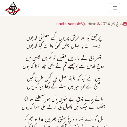
مارچ 6, 2024
admin
naats-sample
پوچھتے کیا ہو عرش پر یوں گئے مصطفیٰ کہ یوں
کیف کے پر جہاں جلیں کوئی بتائے کیا کہ یوں
قصرِ دَنیٰ کے راز میں عقلیں تو گُم ہیں جیسی ہیں
رُوحِ قدس سے پوچھیے تم نے بھی کچھ سُنا کہ یوں
میں نے کہا کہ جلوۂ اصل میں کس طرح گمیں
صبح نے نورِ مہر میں مٹ کے دکھا دیا کہ یوں
ہائے رے ذوقِ بے خودی دل جو سنبھلنے سا لگا
چھک کے مہک میں پھول کی گرنے لگی صبا کہ یوں
دل کو دے نور و داغِ عشق پھر میں فدا دو نیم کر