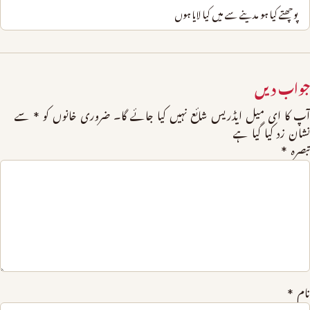
پوچھتے کیا ہو مدینے سے میں کیا لایا ہوں
جواب دیں
آپ کا ای میل ایڈریس شائع نہیں کیا جائے گا۔
ضروری خانوں کو
*
سے
نشان زد کیا گیا ہے
تبصرہ
*
نام
*