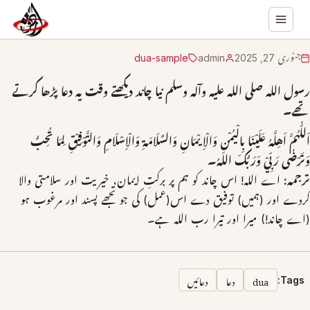
جنوری 27, 2025
admin
dua-sample
رسول الله صلی الله علیہ وآلہ وسلم نیا چاند دیکھتے وقت یہ دعا پڑھا کرتے
تھے۔
اَللّٰهُمَّ اَهِلَّهُ عَلَيْنَا بِالْيُمْنِ وَالْاِيْمَانِ وَالسَّلَامَةِ وَالْاِسْلَامِ وَالتَّوْفِيْقِ لِمَا تُحِبُّ
وَتَرْضٰی رَبِّيْ وَرَبُّکَ اللهُ۔
ترجمہ:
اے الله! اس چاند کو ہم پر برکتِ ایمان، خیریت اور سلامتی والا
کردے اور (ہمیں) توفیق دے اس(عمل) کی جو تجھے پسند اور مرغوب ہو
(اے چاند!) میرا اور تیرا رب الله ہے۔
dua
دعا
دعائیں
Tags: