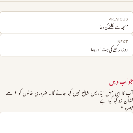
PREVIOUS
مسجد سے نکلنے کی دعا
NEXT
روزہ رکھنے کی نیت اور دعا
جواب دیں
آپ کا ای میل ایڈریس شائع نہیں کیا جائے گا۔
ضروری خانوں کو
*
سے
نشان زد کیا گیا ہے
تبصرہ
*