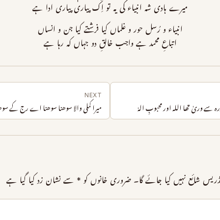
میرے ہادی شہ انبیاء کی یہ تو اِک پیاری پیاری ادا ہے
انبیاء و رُسل حور و غلماں کیا فرشتے کیا جن و انساں
اتباعِ محمد ہے واجب خالقِ دو جہاں کہ رہا ہے
NEXT
ے وریٰ تھا اللہ اور محبوبِ الہٰ
میرا کملی والا سوھنا سوھنا اے رج کے سوھ
ریس شائع نہیں کیا جائے گا۔
ضروری خانوں کو
*
سے نشان زد کیا گیا ہے