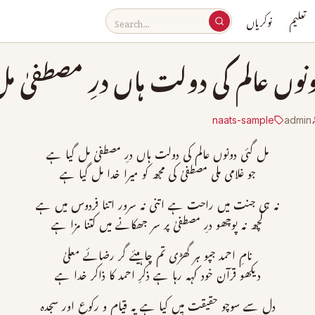
تعلیم
نوکریاں
نوں عالم کی دولت ہاں درِ مصطفیٰ م
naats-sample
admin
مل گئی دونوں عالم کی دولت ہاں درِ مصطفیٰ مل گیا ہے
جو غلامی ملی مصطفیٰ کی مجھ کو میرا خدا مل گیا ہے
نہ ہی جنت میں راحت ہے اتنی نہ سرور اتنا فردوس میں ہے
کچھ نہ پوچھو درِ مصطفیٰ پر سر جھکانے میں کتنا مزا ہے
نامِ احمد جپو ہر گھڑی تم چاہیئے گر رضائے معلیٰ
دیکھو قرآن خود کہہ رہا ہے ذکرِ احمد کا ذاکر خدا ہے
دل سے سوچو حقیقت میں کیا ہے یہ قیام و رکوع اور سجدہ