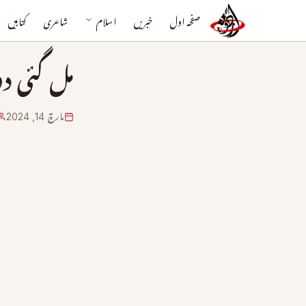
صفحہ اول
خبریں
اسلام
شاعری
کتابیں
مل گئی دو
مارچ 14, 2024