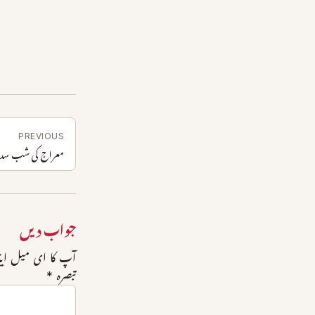
PREVIOUS
معراج کی شب سدرہ س
جواب دیں
آپ کا ای میل ایڈ
تبصرہ
*