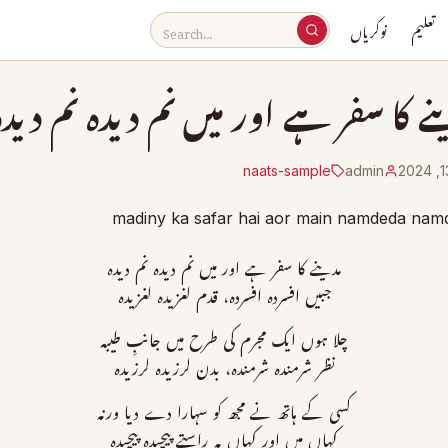
تعلیم
نوکریاں
ے کا سفر ہے اور میں نم دیدہ نم دیدہ
naats-sample
admin
مدینے کا سفر ہے اور میں نم دیدہ نم دیدہ
جبیں افسردہ افسردہ، قدم لغزیدہ لغزیدہ
چلا ہوں ایک مجرم کی طرح میں جانبِ طیبہ
نظر شرمندہ شرمندہ، بدن لرزیدہ لرزیدہ
کسی کے ہاتھ نے مجھ کو سہارا دے دیا ورنہ
کہاں میں اور کہاں یہ راستے پیچیدہ پیچیدہ