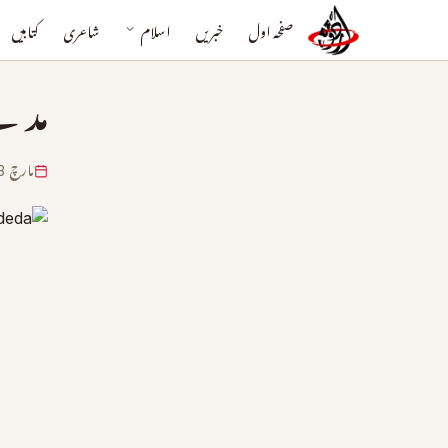
صفحہ اول
خبریں
اسلام
شاعری
کتابیں
مدین
مارچ 13, 2024