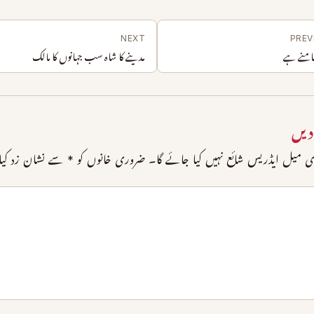
NEXT
PREV
سامنے ہے
مدینے کا شاہ سب جہانوں کا مالک
دیں
 میل ایڈریس شائع نہیں کیا جائے گا۔
ضروری خانوں کو
*
سے نشان زد کیا 