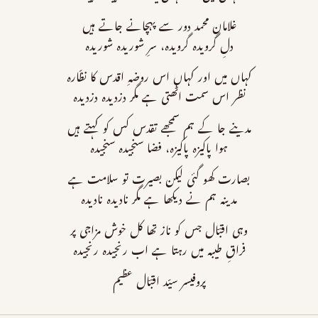
غلامانِ محمد دور سے پہچانے جاتے ہیں
دلِ گرویدہ گرویدہ، سرِ شوریدہ شوریدہ
کہاں میں اور کہاں اس روضہِ اقدس کا نظّارہ
نظر اس سمت اٹھتی ہے مگر دزدیدہ دزدیدہ
مدینے جا کے ہم سمجھے تقدس کس کو کہتے ہیں
ہوا پاکیزہ پاکیزہ، فضا سنجیدہ سنجیدہ
بصارت کھو گئی لیکن بصیرت تو سلامت ہے
مدینہ ہم نے دیکھا ہے مگر نادیدہ نادیدہ
وہی اقبؔال جس کو ناز تھا کل خوش مزاجی پر
فراقِ طیبہ میں رہتا ہے اب رنجیدہ رنجیدہ
پروفیسر سیّد اقبؔال عظیم