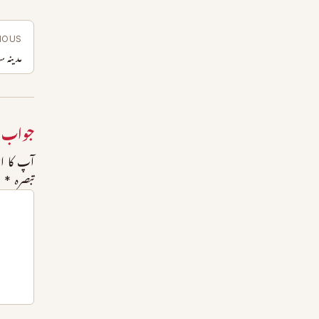
IOUS
مدینہ 
جواب 
آپ کا ای
تبصرہ
*