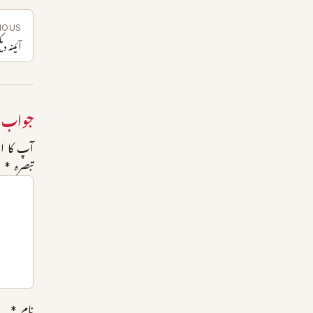
IOUS
آئینہ دی
جواب 
آپ کا ای
تبصرہ
*
نام
*