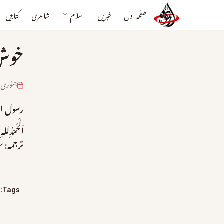
صفحہ اول
خبریں
اسلام
شاعری
کتابیں
خوش 
جنوری 27, 025
رسول الل
اَلْحَمْدُِلل
ترجمہ:
س
Tags: