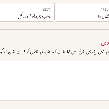
NEXT
PREV
کھنے کی دعا
پسندیدہ چیز دیکھ کر دعا مانگیں
دیں
 میل ایڈریس شائع نہیں کیا جائے گا۔
ضروری خانوں کو
*
سے نشان زد کیا 