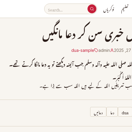
تعلیم
نوکریاں
خبری سن کر دعا مانگیں
2
admin
dua-sample
ه صلی الله علیہ وآلہ وسلم جب آئینہ دیکھتے تو یہ دعا مانگا کرتے تھے۔
هِ اللهُ اَکْبَر۔
ب تعریفیں الله کے لیے ہیں الله سب سے بڑا ہے۔
dua
دعا
دعائیں