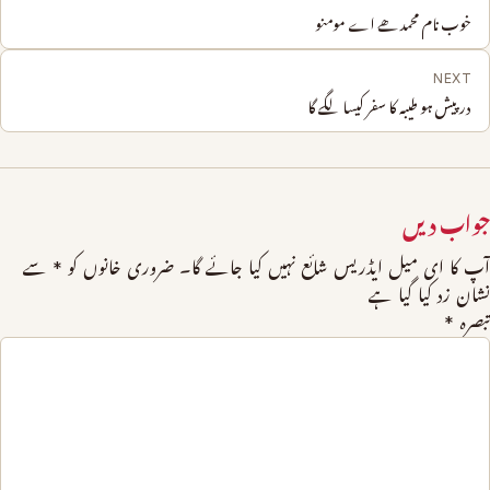
خوب نام محمد ھے اے مومنو
NEXT
در پیش ہو طیبہ کا سفر کیسا لگے گا
جواب دیں
آپ کا ای میل ایڈریس شائع نہیں کیا جائے گا۔
ضروری خانوں کو
*
سے
نشان زد کیا گیا ہے
تبصرہ
*