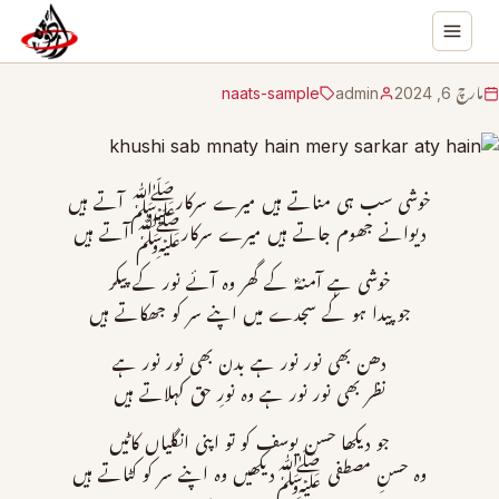
مارچ 6, 2024
admin
naats-sample
خوشی سب ہی مناتے ہیں میرے سرکارﷺ آتے ہیں
دیوانے جھوم جاتے ہیں میرے سرکارﷺ آتے ہیں
خوشی ہے آمنہؓ کے گھر وہ آئے نور کے پیکر
جو پیدا ہو کے سجدے میں اپنے سر کو جھکاتے ہیں
دھن بھی نور نور ہے بدن بھی نور نور ہے
نظر بھی نور نور ہے وہ نورِ حق کہلاتے ہیں
جو دیکھا حسن یوسف کو تو اپنی انگلیاں کاٹیں
وہ حسنِ مصطفی ﷺدیکھیں وہ اپنے سر کو کٹاتے ہیں