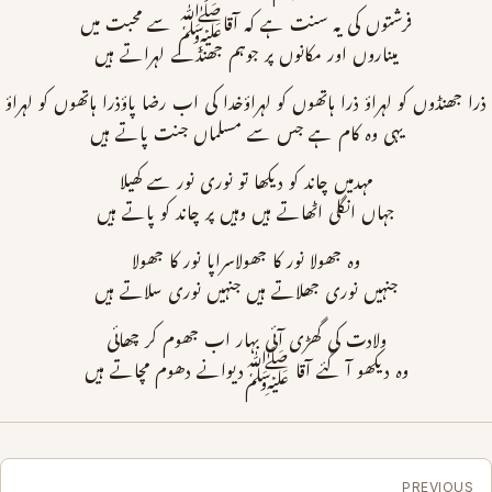
فرشتوں کی یہ سنت ہے کہ آقاﷺ سے محبت میں
میناروں اور مکانوں پر جوہم جھنڈے لہراتے ہیں
ذرا جھنڈوں کو لہراؤ ذرا ہاتھوں کو لہراؤخدا کی اب رضا پاؤذرا ہاتھوں کو لہراؤ
یہی وہ کام ہے جس سے مسلماں جنت پاتے ہیں
مہدمیں چاند کو دیکھا تو نوری نور سے کھیلا
جہاں انگلی اٹھاتے ہیں وہیں پر چاند کو پاتے ہیں
وہ جھولا نور کا جھولاسراپا نور کا جھولا
جنہیں نوری جھلاتے ہیں جنہیں نوری سلاتے ہیں
ولادت کی گھڑی آئی بہار اب جھوم کر چھائی
وہ دیکھو آ گئے آقا ﷺدیوانے دھوم مچاتے ہیں
PREVIOUS